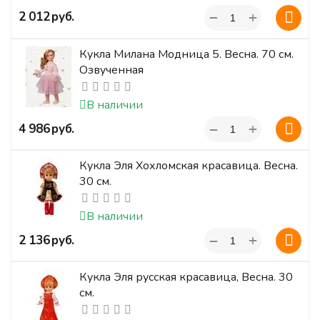
+
‍2 012‍
руб.
−
Кукла Милана Модница 5. Весна. 70 см.
Озвученная
В наличии
+
‍4 986‍
руб.
−
Кукла Эля Хохломская красавица. Весна.
30 см.
В наличии
+
‍2 136‍
руб.
−
Кукла Эля русская красавица, Весна. 30
см.