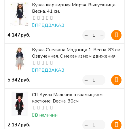
Кукла шарнирная Мирэя. Выпускница.
Весна. 41 см.
ПРЕДЗАКАЗ
+
‍4 147‍
руб.
−
Кукла Снежана Модница 1. Весна. 83 см.
Озвученная. С механизмом движения
ПРЕДЗАКАЗ
+
‍5 342‍
руб.
−
СП Кукла Мальчик в калмыцком
костюме. Весна. 30см
В наличии
+
‍2 137‍
руб.
−