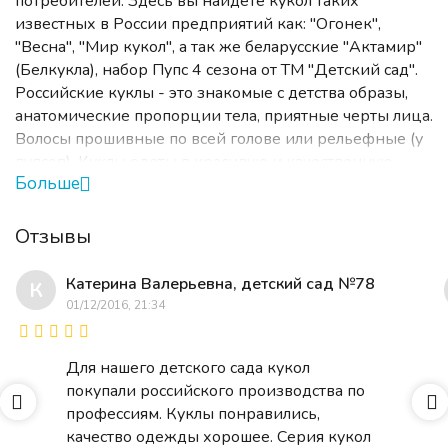
потребителей. Здесь вы найдете кукол таких
известных в России предприятий как: "Огонек",
"Весна", "Мир кукол", а так же беларусские "Актамир"
(Белкукла), набор Пупс 4 сезона от ТМ "Детский сад".
Российские куклы - это знакомые с детства образы,
анатомические пропорции тела, приятные черты лица.
Волосы прошивные по всей голове или рельефные (у
пупсов). Куклы одеты в красивую и качественную
Больше
одежду, нарядные, у каждой свой неповторимый
образ!
Отзывы
Российские куклы для детских садов и дома! Почему у
нас покупают кукол: низкие цены, быстрая доставка,
Катерина Валерьевна, детский сад №78
К
скидки для оптовых покупателей, доставка во все
01/12/2016, 21:34
регионы России. Мы гарантируем качество:
обмениваем брак или возвращаем деньги, даже если
вам не понравилась кукла - вы можете ее вернуть.
Для нашего детского сада кукол
Если нет куклы, которую вы хотите приобрести вы
покупали российского производства по
можете оформить предзаказ, позвонив нам по
профессиям. Куклы понравились,
телефону или прислав свою заявку к нам на почту.
качество одежды хорошее. Серия кукол