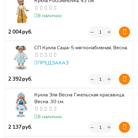
Кукла Россияночка, 43 см.
В наличии
+
‍2 004‍
руб.
−
СП Кукла Саша-5 мягконабивная, Весна.
ПРЕДЗАКАЗ
+
‍2 392‍
руб.
−
Кукла Эля Весна Гжельская красавица.
Весна. 30 см.
В наличии
+
‍2 137‍
руб.
−