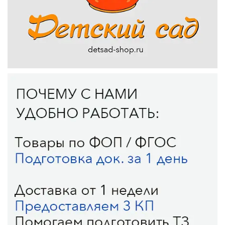
4. Развитие моторики и координации: Игра с куклами
требует использования мелкой моторики, так как дети
могут одевать и раздевать куклы, делать им прически,
а также выполнять другие манипуляции с
аксессуарами и предметами.
5. Успокаивающий эффект: Игра с куклами может
иметь успокаивающий эффект на детей, особенно
при стрессовых ситуациях или периодах адаптации в
детском саду. Куклы могут стать источником утешения
и поддержки для детей.
В целом, куклы в детском саду являются важным
инструментом для развития различных навыков и
способностей у детей, а также для создания
комфортной и стимулирующей образовательной
среды.