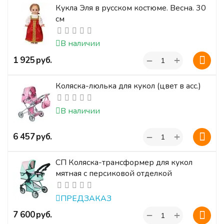
Кукла Эля в русском костюме. Весна. 30
см
В наличии
+
‍1 925‍
руб.
−
Коляска-люлька для кукол (цвет в асс.)
В наличии
+
‍6 457‍
руб.
−
СП Коляска-трансформер для кукол
мятная с персиковой отделкой
ПРЕДЗАКАЗ
+
‍7 600‍
руб.
−