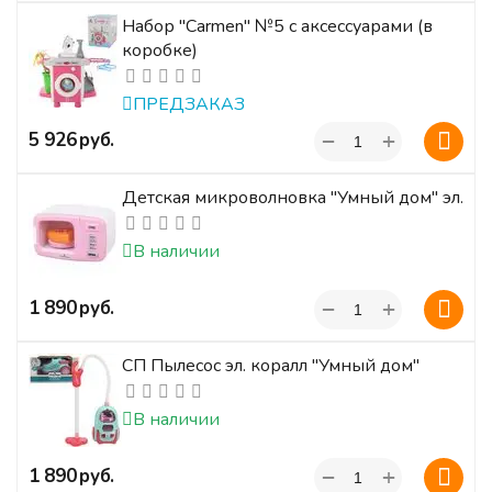
Набор "Carmen" №5 с аксессуарами (в
коробке)
ПРЕДЗАКАЗ
+
‍5 926‍
руб.
−
Детская микроволновка "Умный дом" эл.
В наличии
+
‍1 890‍
руб.
−
СП Пылесос эл. коралл "Умный дом"
В наличии
+
‍1 890‍
руб.
−