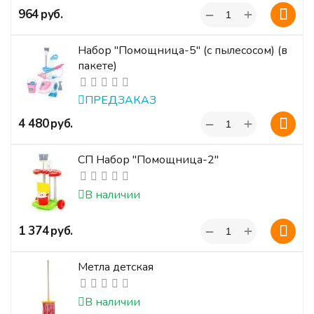
+
‍964‍
руб.
−
Набор "Помощница-5" (с пылесосом) (в
пакете)
ПРЕДЗАКАЗ
+
‍4 480‍
руб.
−
СП Набор "Помощница-2"
В наличии
+
‍1 374‍
руб.
−
Метла детская
В наличии