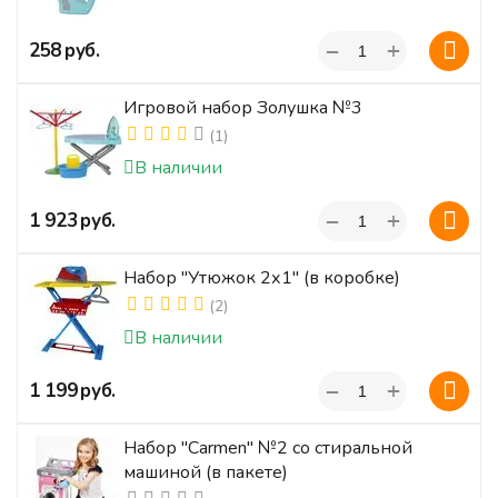
+
‍258‍
руб.
−
Игровой набор Золушка №3
(1)
В наличии
+
‍1 923‍
руб.
−
Набор "Утюжок 2х1" (в коробке)
(2)
В наличии
+
‍1 199‍
руб.
−
Набор "Carmen" №2 со стиральной
машиной (в пакете)