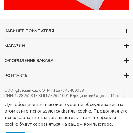
КАБИНЕТ ПОКУПАТЕЛЯ
МАГАЗИН
ОФОРМЛЕНИЕ ЗАКАЗА
КОНТАКТЫ
ООО «Детский сад», ОГРН 1157746480088
ИНН 7728252648 КПП 772601001 Юридический адрес – Москва,
ул. Подольских курсантов, д 3. стр 2. Помещение 1/3. Информация
Для обеспечения высокого уровня обслуживания на
о товарах носит справочный характер и не является публичной
этом сайте используются файлы cookie. Продолжая его
офертой, определяемой Статьей 437 ГК РФ.
Публичная
использование, вы соглашаетесь с тем, что файлы
оферта.
Игрушки в детский сад. Оснащение детских садов.
cookie будут сохраняться на вашем компьютере.