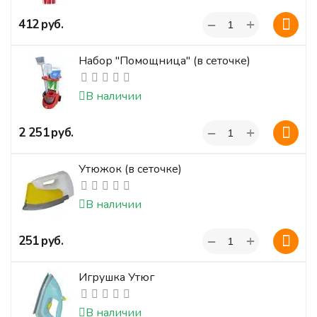
+
‍412‍
руб.
−
Набор "Помощница" (в сеточке)
В наличии
+
‍2 251‍
руб.
−
Утюжок (в сеточке)
В наличии
+
‍251‍
руб.
−
Игрушка Утюг
В наличии