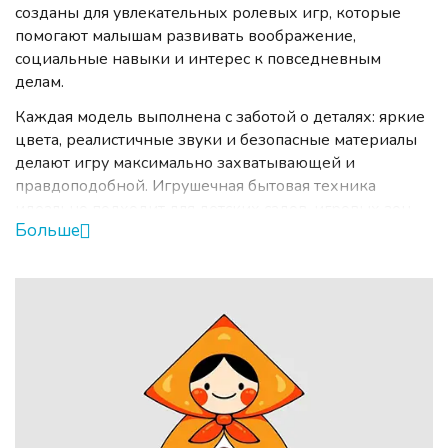
созданы для увлекательных ролевых игр, которые
помогают малышам развивать воображение,
социальные навыки и интерес к повседневным
делам.
Каждая модель выполнена с заботой о деталях: яркие
цвета, реалистичные звуки и безопасные материалы
делают игру максимально захватывающей и
правдоподобной. Игрушечная бытовая техника
идеально подходит для детских садов, игровых зон
Больше
или домашнего использования, позволяя детям
"готовить", "убирать" и "стирать" вместе с друзьями
или родителями. Все изделия соответствуют
стандартам безопасности и рассчитаны на активное
использование маленькими хозяевами.
Подарите ребенку возможность освоить взрослую
жизнь в игровой форме — выбирайте нашу
игрушечную бытовую технику для веселья и развития!