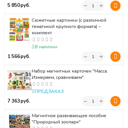
+
‍5 850‍
руб.
−
Сюжетные картинки (с различной
тематикой крупного формата) –
комплект
В наличии
+
‍1 566‍
руб.
−
Набор магнитных карточек "Масса.
Измеряем, сравниваем"
ПРЕДЗАКАЗ
+
‍7 363‍
руб.
−
Магнитное развивающее пособие
"Природный зоопарк"