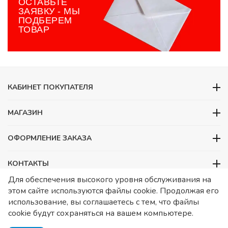
ОСТАВЬТЕ
ЗАЯВКУ - МЫ
ПОДБЕРЕМ
ТОВАР
КАБИНЕТ ПОКУПАТЕЛЯ
МАГАЗИН
ОФОРМЛЕНИЕ ЗАКАЗА
КОНТАКТЫ
Для обеспечения высокого уровня обслуживания на
ООО «Детский сад», ОГРН 1157746480088
этом сайте используются файлы cookie. Продолжая его
ИНН 7728252648 КПП 772601001 Юридический адрес – Москва,
использование, вы соглашаетесь с тем, что файлы
ул. Подольских курсантов, д 3. стр 2. Помещение 1/3. Информация
cookie будут сохраняться на вашем компьютере.
о товарах носит справочный характер и не является публичной
офертой, определяемой Статьей 437 ГК РФ.
Публичная