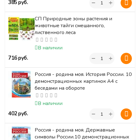
+
‍385‍
руб.
−
СП Природные зоны растения и
животные тайги смешанного,
лиственного леса
В наличии
+
‍716‍
руб.
−
Россия - родина моя. История России. 10
демонстрационных картинок А4 с
беседами на обороте
В наличии
+
‍402‍
руб.
−
Россия - родина моя. Державные
символы России.10 демонстрационных