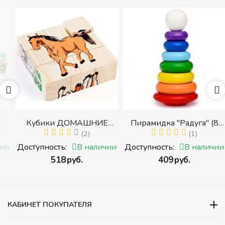
Кубики ДОМАШНИЕ
Пирамидка "Радуга" (8
ЖИВОТНЫЕ (Томик)
(2)
деталей) (Пирамидка
(1)
(Набор кубиков
среднего размера)
и
Доступность:
В наличии
Доступность:
В наличии
разрезных (складных))
‍518‍
руб.
‍409‍
руб.
и
КАБИНЕТ ПОКУПАТЕЛЯ