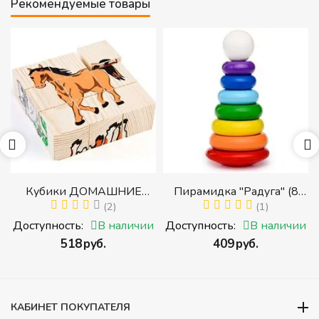
Рекомендуемые товары
Кубики ДОМАШНИЕ
Пирамидка "Радуга" (8
ЖИВОТНЫЕ (Томик)
(2)
деталей) (Пирамидка
(1)
(Набор кубиков
среднего размера)
и
Доступность:
В наличии
Доступность:
В наличии
разрезных (складных))
‍518‍
руб.
‍409‍
руб.
и
КАБИНЕТ ПОКУПАТЕЛЯ