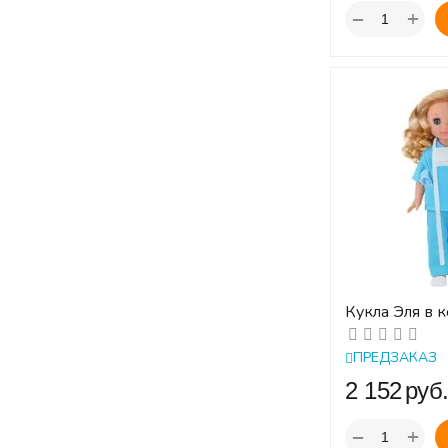
+
−
Кукла Эля в 
Профи. Весна.
ПРЕДЗАКАЗ
‍2 152‍
руб
+
−