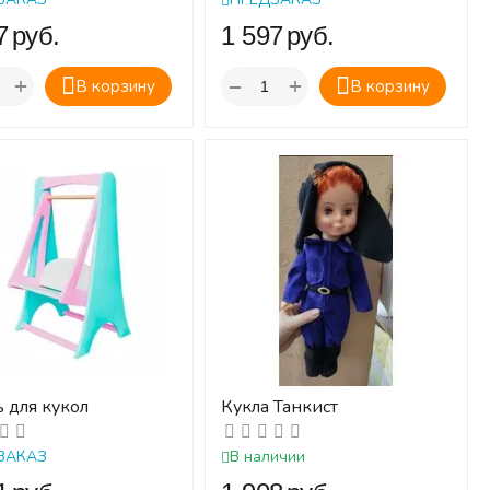
‍
руб.
‍1 597‍
руб.
+
+
−
В корзину
В корзину
 для кукол
Кукла Танкист
ЗАКАЗ
В наличии