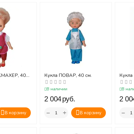
КМАХЕР, 40
Кукла ПОВАР, 40 см.
Кукла
В наличии
В нал
.
‍2 004‍
руб.
‍2 004
+
−
−
В корзину
В корзину