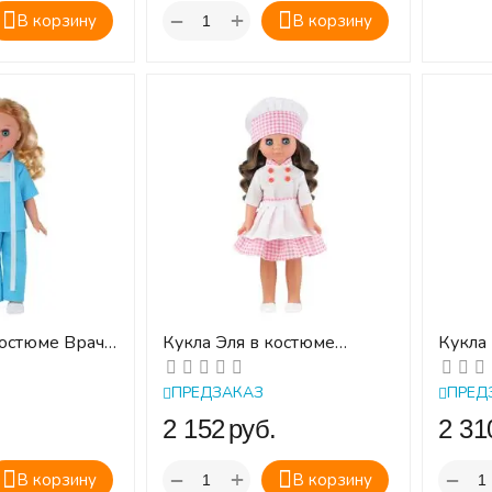
+
−
В корзину
В корзину
костюме Врач.
Кукла Эля в костюме
Кукла
 30 см.
Кондитер. Профи. Весна.
Стюар
30 см.
30 см.
ПРЕДЗАКАЗ
ПРЕД
.
‍2 152‍
руб.
‍2 310
+
−
−
В корзину
В корзину