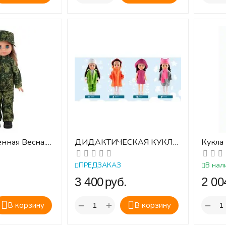
енная Весна.
ДИДАКТИЧЕСКАЯ КУКЛА
Кукла
с комплектом сезонной
40 см.
одежды
ПРЕДЗАКАЗ
В нал
.
‍3 400‍
руб.
‍2 004
+
−
−
В корзину
В корзину