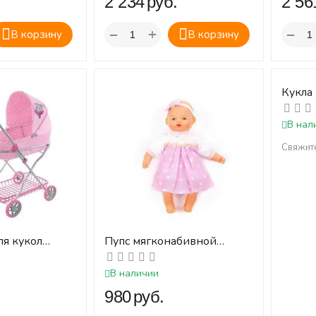
.
‍2 234‍
руб.
‍2 561
+
−
−
В корзину
В корзину
Кукла
В нал
Свяжите
ля кукол
Пупс мягконабивной
а
"Милый" в платье (28 см) (в
пакете)
В наличии
.
‍980‍
руб.