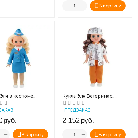
+
−
В корзину
 Эля в костюме
Кукла Эля Ветеринар.
десса. Профи. Весна.
Профи. Весна. 30 см.
ЗАКАЗ
ПРЕДЗАКАЗ
‍
руб.
‍2 152‍
руб.
+
+
−
В корзину
В корзину