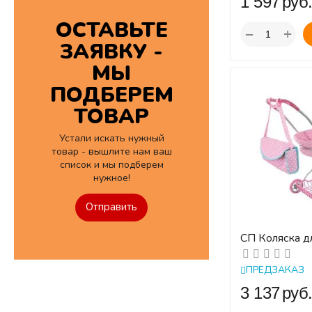
‍1 597‍
руб
ОСТАВЬТЕ
+
−
ЗАЯВКУ -
МЫ
ПОДБЕРЕМ
ТОВАР
Устали искать нужный
товар - вышлите нам ваш
список и мы подберем
нужное!
Отправить
СП Коляска д
люлька Зайк
ПРЕДЗАКАЗ
‍3 137‍
руб