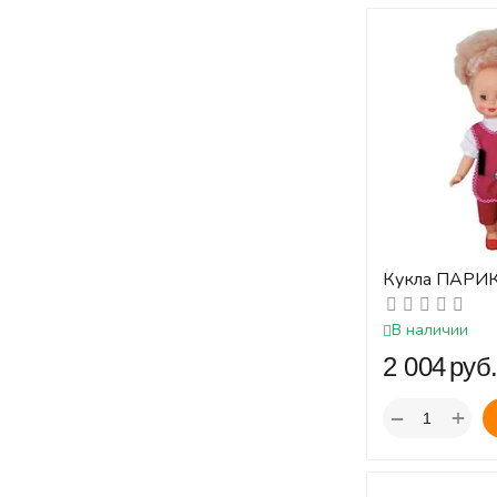
Кукла ПАРИ
см.
В наличии
‍2 004‍
руб
+
−