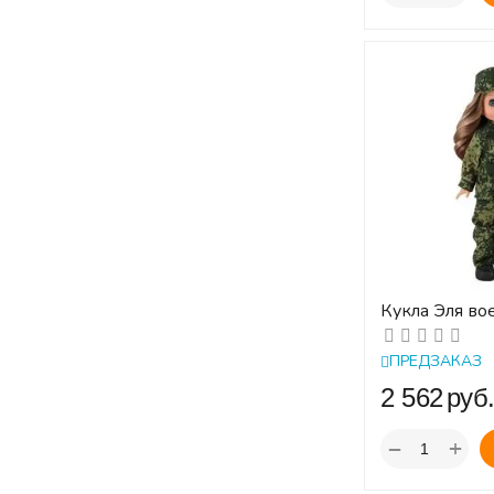
Кукла Эля во
30 см.
ПРЕДЗАКАЗ
‍2 562‍
руб
+
−