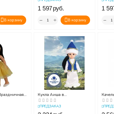
.
‍1 597‍
руб.
‍1 597
+
−
−
В корзину
В корзину
Праздничная
Кукла Аиша в
Качель
м.
национальном костюме
ПРЕДЗАКАЗ
ПРЕД