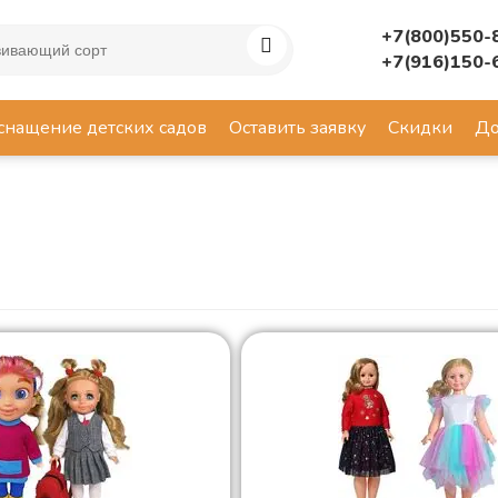
+7(800)550-
+7(916)150-
снащение детских садов
Оставить заявку
Скидки
До