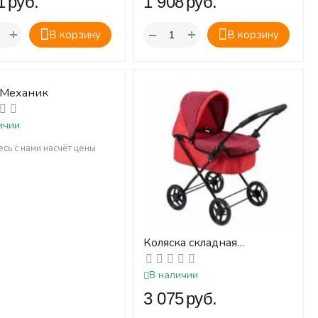
‍
руб.
‍1 908‍
руб.
+
+
−
В корзину
В корзину
 Механик
ичии
сь с нами насчёт цены
Коляска складная
классическая для кукол
В наличии
‍3 075‍
руб.