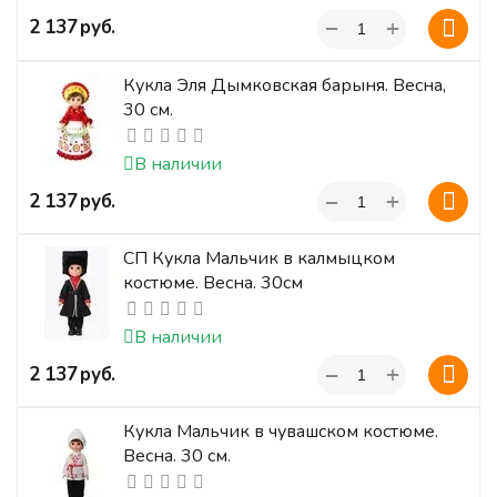
+
‍2 137‍
руб.
−
Кукла Эля Дымковская барыня. Весна,
30 см.
В наличии
+
‍2 137‍
руб.
−
СП Кукла Мальчик в калмыцком
костюме. Весна. 30см
В наличии
+
‍2 137‍
руб.
−
Кукла Мальчик в чувашском костюме.
Весна. 30 см.