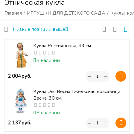
Этническая кукла
Главная
/
ИГРУШКИ ДЛЯ ДЕТСКОГО САДА
/
Куклы, ко
Низкие позиции выше
Кукла Россияночка, 43 см.
В наличии
+
‍2 004‍
руб.
−
Кукла Эля Весна Гжельская красавица.
Весна. 30 см.
В наличии
+
‍2 137‍
руб.
−