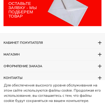
ОСТАВЬТЕ
ЗАЯВКУ - МЫ
ПОДБЕРЕМ
ТОВАР
КАБИНЕТ ПОКУПАТЕЛЯ
МАГАЗИН
ОФОРМЛЕНИЕ ЗАКАЗА
КОНТАКТЫ
Для обеспечения высокого уровня обслуживания на
ООО «Детский сад», ОГРН 1157746480088
этом сайте используются файлы cookie. Продолжая его
ИНН 7728252648 КПП 772601001 Юридический адрес – Москва,
использование, вы соглашаетесь с тем, что файлы
ул. Подольских курсантов, д 3. стр 2. Помещение 1/3. Информация
cookie будут сохраняться на вашем компьютере.
о товарах носит справочный характер и не является публичной