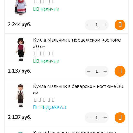
В наличии
+
‍2 244‍
руб.
−
Кукла Мальчик в норвежском костюме
30 см
В наличии
+
‍2 137‍
руб.
−
Кукла Мальчик в баварском костюме 30
см
ПРЕДЗАКАЗ
+
‍2 137‍
руб.
−
Кукла Девочка в чеченском костюме.