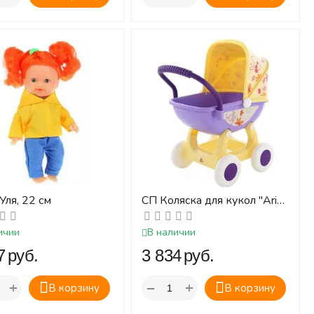
Уля, 22 см
СП Коляска для кукол "Arina
№2" 4-х колёсная (в
пакете)
ичии
В наличии
‍
руб.
‍3 834‍
руб.
+
+
−
В корзину
В корзину