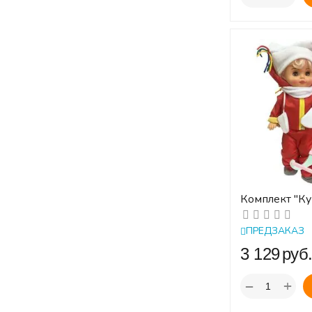
Комплект "К
зимний спорт
"АКСАЙТ"
ПРЕДЗАКАЗ
‍3 129‍
руб
+
−