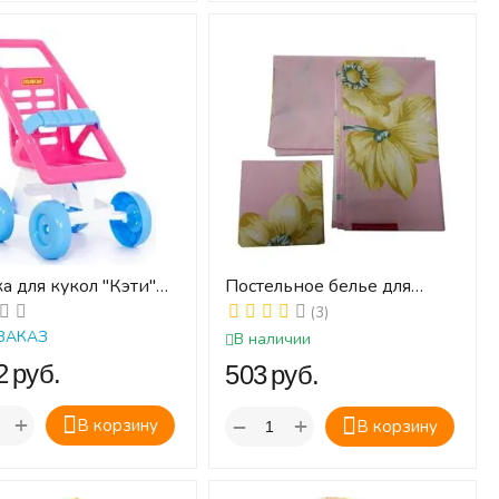
а для кукол "Кэти"
Постельное белье для
огулочная
кукол до 50 см (простыня,
(3)
наволочка, пододеяльник)
ЗАКАЗ
В наличии
‍
руб.
‍503‍
руб.
+
+
−
В корзину
В корзину