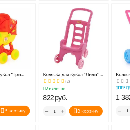
кукол "Три
Коляска для кукол "Лили" (в
Коляск
сеточке)
№1 пр
(2)
ПРЕД
В наличии
.
‍1 382
‍822‍
руб.
−
+
−
В корзину
В корзину