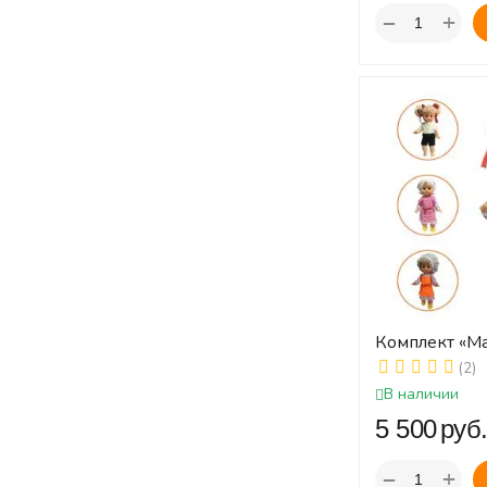
+
−
Комплект «Ма
детский сад»
(2)
В наличии
‍5 500‍
руб
+
−