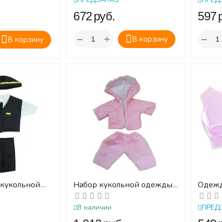
‍672‍
руб.
‍597‍
+
−
−
В корзину
В корзину
 кукольной
Набор кукольной одежды
Одежд
ОВОДНИЦА
КУРТКА И ШТАНЫ
ПАРИ
В наличии
ПРЕД