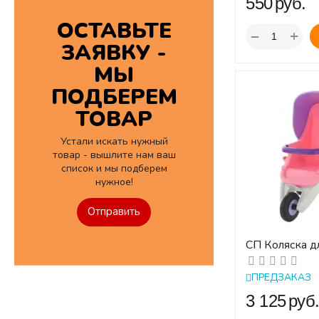
‍550‍
руб.
ОСТАВЬТЕ
+
−
ЗАЯВКУ -
МЫ
ПОДБЕРЕМ
ТОВАР
Устали искать нужный
товар - вышлите нам ваш
список и мы подберем
нужное!
Отправить
СП Коляска д
прогулочная 
(в пакете)
ПРЕДЗАКАЗ
‍3 125‍
руб