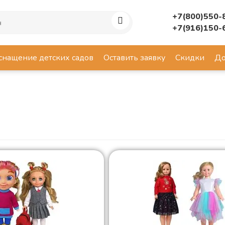
+7(800)550-
+7(916)150-
снащение детских садов
Оставить заявку
Скидки
До