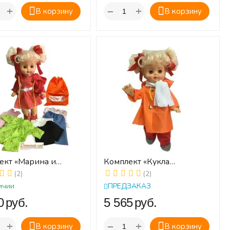
+
+
−
В корзину
В корзину
ект «Марина и
Комплект «Кукла
 дня» (АКСАЙТ)
дидактическая Марина по
(2)
(2)
временам года с
ичии
ПРЕДЗАКАЗ
застежками» АКСАЙТ
‍
руб.
‍5 565‍
руб.
+
+
−
В корзину
В корзину