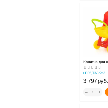
Коляска для 
кота" №2
ПРЕДЗАКАЗ
‍3 797‍
руб
+
−