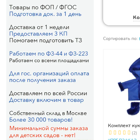
Ко
Сортировать по:
Комплект ку
одежды ЗИМН
(2)
унты)