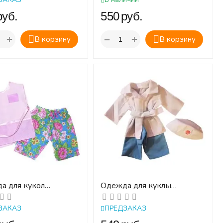
руб.
‍550‍
руб.
+
+
−
В корзину
В корзину
а для кукол
Одежда для куклы
КМАХЕР
ДОКТОР
ЗАКАЗ
ПРЕДЗАКАЗ