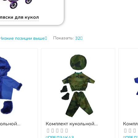
ляски для кукол
Показать:
Низкие позиции выше
32
кольной
Комплект кукольной
Компл
ЯЯ (куртка,
одежды ВОЕННЫЙ
одеж
ПРЕДЗАКАЗ
ПРЕД