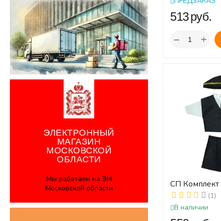
ПРЕДЗАКАЗ
‍513‍
руб.
+
−
ЭЛЕКТРОННЫЙ
МАГАЗИН
МОСКОВСКОЙ
ОБЛАСТИ
Мы работаем на ЭМ
СП Комплект
Московской области
одежды ПР
(1)
В наличии