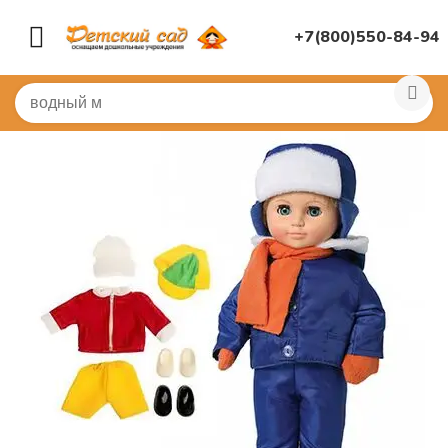
+7(800)550-84-94
Главная
/
ИГРУШКИ ДЛЯ ДЕТСКОГО САДА
/
Куклы, ко