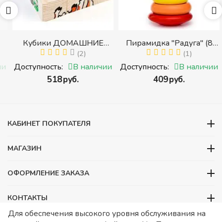
Кубики ДОМАШНИЕ
Пирамидка "Радуга" (8
ЖИВОТНЫЕ (Томик)
(2)
деталей) (Пирамидка
(1)
(Набор кубиков
среднего размера)
и
Доступность:
В наличии
Доступность:
В наличии
разрезных (складных))
‍518‍
руб.
‍409‍
руб.
и
КАБИНЕТ ПОКУПАТЕЛЯ
МАГАЗИН
ОФОРМЛЕНИЕ ЗАКАЗА
КОНТАКТЫ
Для обеспечения высокого уровня обслуживания на