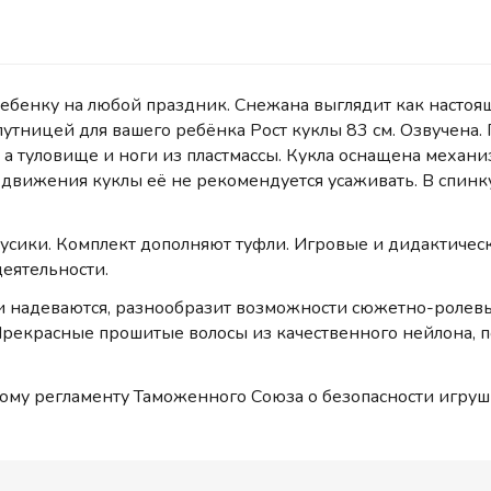
бенку на любой праздник. Снежана выглядит как настоящ
утницей для вашего ребёнка Рост куклы 83 см. Озвучена. 
 а туловище и ноги из пластмассы. Кукла оснащена механ
движения куклы её не рекомендуется усаживать. В спинку
русики. Комплект дополняют туфли. Игровые и дидактическ
деятельности.
 надеваются, разнообразит возможности сюжетно-ролевых 
рекрасные прошитые волосы из качественного нейлона, п
ому регламенту Таможенного Союза о безопасности игруш