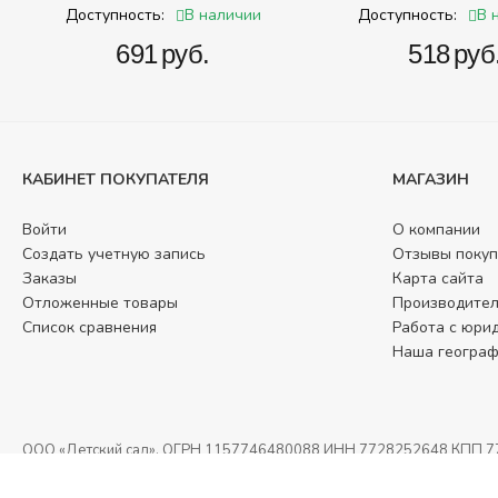
буквами, цифрами, математическими
(складных))
В наличии
В 
Доступность:
Доступность:
знаками действий)
‍691‍
руб.
‍518‍
руб
КАБИНЕТ ПОКУПАТЕЛЯ
МАГАЗИН
Войти
О компании
Создать учетную запись
Отзывы покуп
Заказы
Карта сайта
Отложенные товары
Производите
Список сравнения
Работа с юри
Наша геогра
ООО «Детский сад», ОГРН 1157746480088 ИНН 7728252648 КПП 77260
характер и не является публичной офертой, определяемой Статьей 