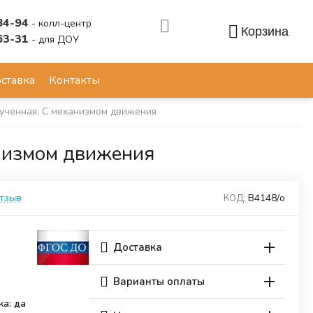
84-94
- колл-центр
Корзина
63-31
- для ДОУ
Аккаунт
ставка
Контакты
вученная. С механизмом движения
анизмом движения
отзыв
В4148/о
КОД:
Доставка
Варианты оплаты
ка: да