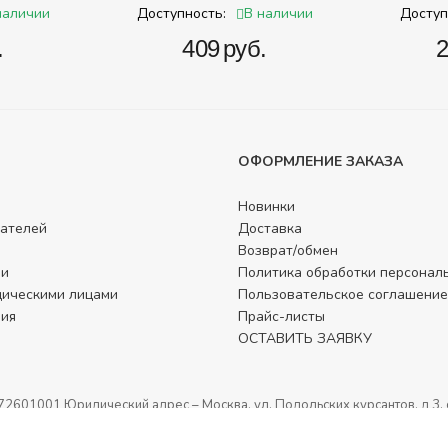
наличии
В наличии
Доступность:
Доступ
.
‍409‍
руб.
‍
ОФОРМЛЕНИЕ ЗАКАЗА
Новинки
ателей
Доставка
Возврат/обмен
ли
Политика обработки персонал
дическими лицами
Пользовательское соглашение
фия
Прайс-листы
ОСТАВИТЬ ЗАЯВКУ
1001 Юридический адрес – Москва, ул. Подольских курсантов, д 3. с
437 ГК РФ.
Публичная оферта.
Игрушки в детский сад. Оснащение детских