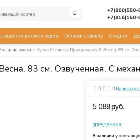
+7(800)550-
+7(916)150-
снащение детских садов
Оставить заявку
Скидки
До
Большие куклы
Кукла Снежана Праздничная 6. Весна. 83 см. Оз
/
Весна. 83 см. Озвученная. С мех
Написать 
‍5 088‍
руб.
ПРЕДЗАКАЗ
В наличии у поставщи