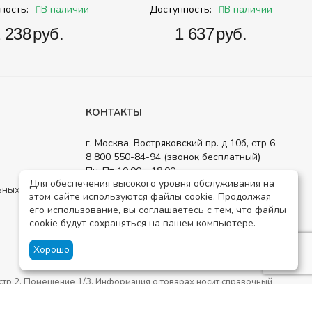
В наличии
В наличии
ность:
Доступность:
2 238‍
руб.
‍1 637‍
руб.
КОНТАКТЫ
г. Москва, Востряковский пр. д 10б, стр 6.
8 800 550-84-94 (звонок бесплатный)
Пн-Пт 10.00 - 18.00
Для обеспечения высокого уровня обслуживания на
order@detsad-shop.ru
ьных данных
этом сайте используются файлы cookie. Продолжая
Посмотреть на карте
его использование, вы соглашаетесь с тем, что файлы
cookie будут сохраняться на вашем компьютере.
Хорошо
тр 2. Помещение 1/3. Информация о товарах носит справочный
 садов.