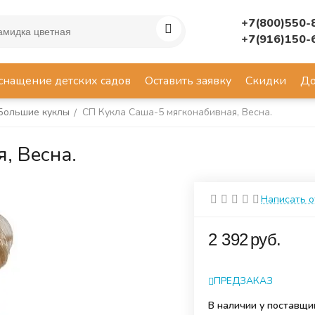
+7(800)550-
+7(916)150-
снащение детских садов
Оставить заявку
Скидки
До
Большие куклы
СП Кукла Саша-5 мягконабивная, Весна.
/
, Весна.
Написать 
‍2 392‍
руб.
ПРЕДЗАКАЗ
В наличии у поставщи