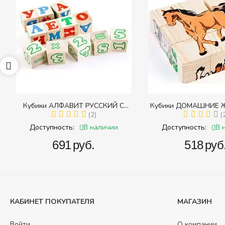
65
Кубики АЛФАВИТ РУССКИЙ С
Кубики ДОМАШНИЕ 
ЦИФРАМИ (Томик) (Набор кубиков с
(2)
(Томик) (Набор кубико
(
буквами, цифрами, математическими
(складных))
В наличии
В 
Доступность:
Доступность:
знаками действий)
‍691‍
руб.
‍518‍
руб
КАБИНЕТ ПОКУПАТЕЛЯ
МАГАЗИН
Войти
О компании