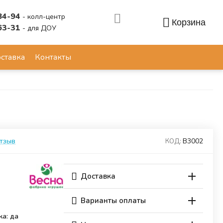
84-94
- колл-центр
Корзина
63-31
- для ДОУ
Аккаунт
ставка
Контакты
отзыв
В3002
КОД:
Доставка
Варианты оплаты
ка: да