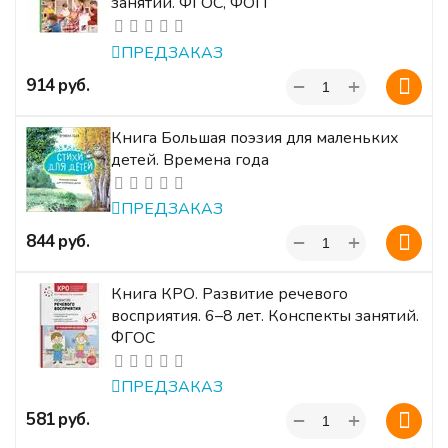
занятий. ФГОС, ФОП
ПРЕДЗАКАЗ
+
‍914‍
руб.
−
Книга Большая поэзия для маленьких
детей. Времена года
ПРЕДЗАКАЗ
+
‍844‍
руб.
−
Книга КРО. Развитие речевого
восприятия. 6–8 лет. Конспекты занятий.
ФГОС
ПРЕДЗАКАЗ
+
‍581‍
руб.
−