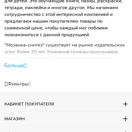
для детей. Это обучающие книги, пазлы, раскраски,
тетради, наклейки и многое другое. Мы начинаем
сотрудничество с этой интересной компанией и
предлагаем нашим покупателям товары по
сниженной цене, чтобы каждый мог поближе
познакомиться с данной продукцией.
"Мозаика-синтез" существует на рынке издательских
услуг более 20 лет. Компания трижды выигрывала
конкурс «Московский предприниматель года» в
Больше
номинации «Издательская деятельность,
полиграфические услуги и реклама». «Мозаика-
синтез» выпускает развивающие книги для детей от
Фильтры
рождения до 7 лет. Среди методических пособий
широко известные серии «Школа Семи гномов»,
«Библиотека воспитателя», «Искусство детям». Каждое
КАБИНЕТ ПОКУПАТЕЛЯ
пособие включает в себя готовые занятия для детей,
которые можно проводить как в группе детского сада,
МАГАЗИН
так и дома, при самостоятельной работе с ребенком.
Все занятия разрабатываются специалистами-