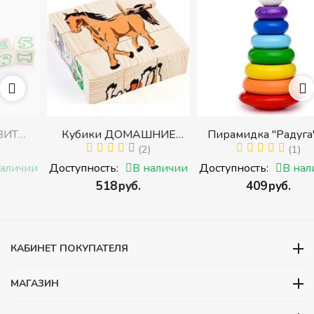
Кубики ДОМАШНИЕ
Пирамидка "Радуга" (8
ЖИВОТНЫЕ (Томик)
(2)
деталей) (Пирамидка
(1)
с
(Набор кубиков
среднего размера)
и
Доступность:
В наличии
Доступность:
В наличии
разрезных (складных))
‍518‍
руб.
‍409‍
руб.
и
КАБИНЕТ ПОКУПАТЕЛЯ
МАГАЗИН