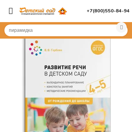
+7(800)550-84-94
Главная
/
КНИГИ, НАГЛЯДНАЯ ДИДАКТИКА
/
Книги
/