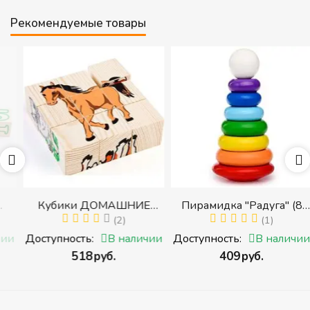
Рекомендуемые товары
Кубики ДОМАШНИЕ
Пирамидка "Радуга" (8
ЖИВОТНЫЕ (Томик)
(2)
деталей) (Пирамидка
(1)
(Набор кубиков
среднего размера)
и
Доступность:
В наличии
Доступность:
В наличии
разрезных (складных))
‍518‍
руб.
‍409‍
руб.
и