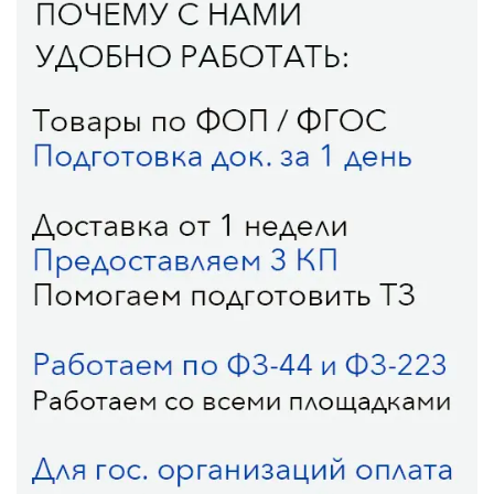
визуально.
4. Развитие моторики и творческого мышления:
сборка деревянных конструкторов способствует
развитию мелкой моторики, координации движений
и творческого мышления у детей.
5. Уникальность и креативность: деревянные
конструкторы обычно предлагают более широкие
возможности для творчества и самовыражения,
поскольку их можно использовать для создания
разнообразных форм и конструкций.
Эти преимущества делают деревянные конструкторы
популярными среди родителей и педагогов,
стремящихся обеспечить детям качественное и
разностороннее развитие.