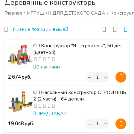
Деревянные конструкторы
Главная
/
ИГРУШКИ ДЛЯ ДЕТСКОГО САДА
/
Конструк
Низкие позиции выше
СП Конструктор "Я - строитель", 50 дет.
(цветной)
В наличии
+
‍2 674‍
руб.
−
СП Напольный конструктор СТРОИТЕЛЬ
2 (2 части) - 64 детали
ПРЕДЗАКАЗ
+
‍19 048‍
руб.
−