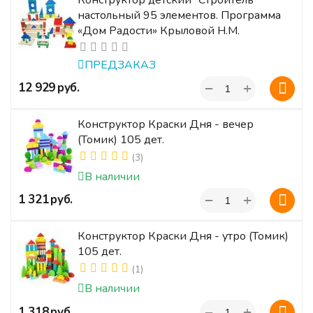
настольный 95 элементов. Программа
«Дом Радости» Крыловой Н.М.
ПРЕДЗАКАЗ
+
‍12 929‍
руб.
−
Конструктор Краски Дня - вечер
(Томик) 105 дет.
(3)
В наличии
+
‍1 321‍
руб.
−
Конструктор Краски Дня - утро (Томик)
105 дет.
(1)
В наличии
+
‍1 318‍
руб.
−