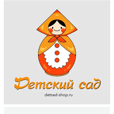
детского сада, важно обратить внимание на качество
материалов, безопасность игрушек и их соответствие
возрасту детей. Такие конструкторы могут стать
отличным обучающим и развлекательным материалом
для малышей в детском саду.
Деревянные конструкторы имеют ряд преимуществ,
вот некоторые из них:
1. Экологическая безопасность: дерево является
натуральным и экологически чистым материалом,
поэтому деревянные конструкторы безопасны для
здоровья детей.
2. Прочность и долговечность: деревянные
конструкторы обычно более прочные и долговечные,
чем конструкторы из пластика или других материалов,
что позволяет им служить долгое время.
3. Эстетика и красота: дерево имеет естественную
текстуру и теплое ощущение при касании, что делает
деревянные конструкторы привлекательными