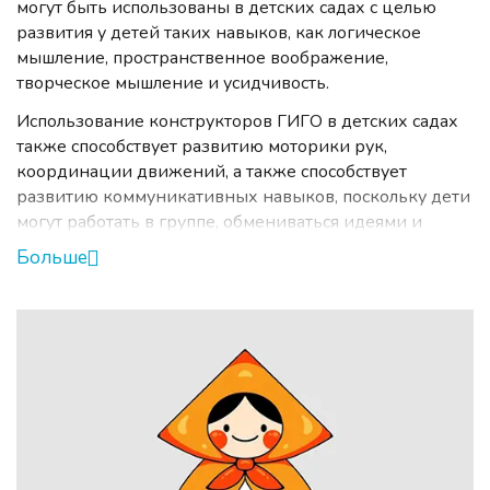
могут быть использованы в детских садах с целью
развития у детей таких навыков, как логическое
мышление, пространственное воображение,
творческое мышление и усидчивость.
Использование конструкторов ГИГО в детских садах
также способствует развитию моторики рук,
координации движений, а также способствует
развитию коммуникативных навыков, поскольку дети
могут работать в группе, обмениваться идеями и
совместно создавать модели. Кроме того,
Больше
конструкторы Gigo способствуют развитию у детей
интереса к науке, технике и технологиям, а также
развивают у них умение работать с инструкциями,
следовать последовательности действий и решать
разнообразные задачи. Таким образом, конструкторы
Gigo для детских садов являются эффективным
средством развития различных навыков и
способностей у детей, а также способствуют их
творческому и интеллектуальному развитию.