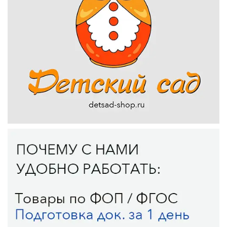
Дети любят конструкторы Гиго по нескольким
причинам:
1. Творческое развитие: Конструкторы Гиго позволяют
детям развивать свою фантазию, логическое
мышление, координацию движений и технические
навыки. Собирая и разбирая различные модели, дети
учатся решать задачи, развивают пространственное
мышление и собственные творческие способности.
2. Возможность самовыражения: Конструкторы Гиго
позволяют детям создавать уникальные конструкции
и проявлять свою индивидуальность. Дети могут
строить что угодно, от домов и машин до
фантастических существ и механизмов.
3. Игровая составляющая: Сборка конструкторов Гиго -
это увлекательное занятие, которое помогает детям
проводить время с пользой и удовольствием. Играя с
конструкторами, дети развивают свою моторику,
социальные навыки и учатся работать в команде.