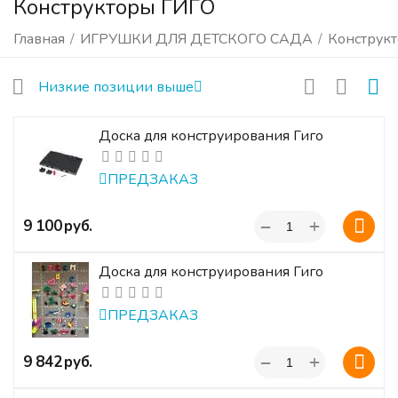
Конструкторы ГИГО
Главная
/
ИГРУШКИ ДЛЯ ДЕТСКОГО САДА
/
Конструк
Низкие позиции выше
Доска для конструирования Гиго
ПРЕДЗАКАЗ
+
‍9 100‍
руб.
−
Доска для конструирования Гиго
ПРЕДЗАКАЗ
+
‍9 842‍
руб.
−