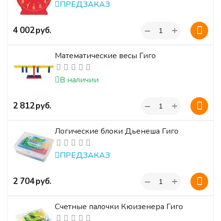
ПРЕДЗАКАЗ
+
‍4 002‍
руб.
−
Математические весы Гиго
В наличии
+
‍2 812‍
руб.
−
Логические блоки Дьенеша Гиго
ПРЕДЗАКАЗ
+
‍2 704‍
руб.
−
Счетные палочки Кюизенера Гиго