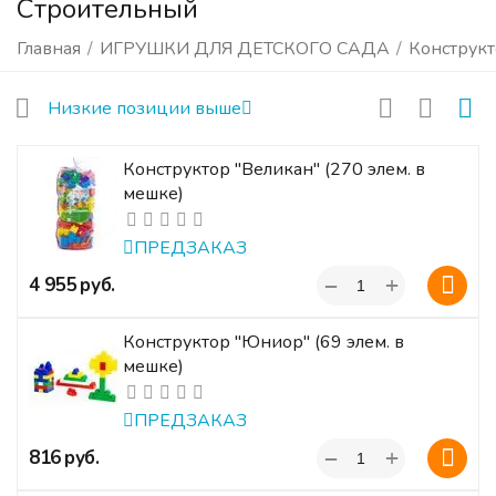
Строительный
Главная
/
ИГРУШКИ ДЛЯ ДЕТСКОГО САДА
/
Конструк
Низкие позиции выше
Конструктор "Великан" (270 элем. в
мешке)
ПРЕДЗАКАЗ
+
‍4 955‍
руб.
−
Конструктор "Юниор" (69 элем. в
мешке)
ПРЕДЗАКАЗ
+
‍816‍
руб.
−