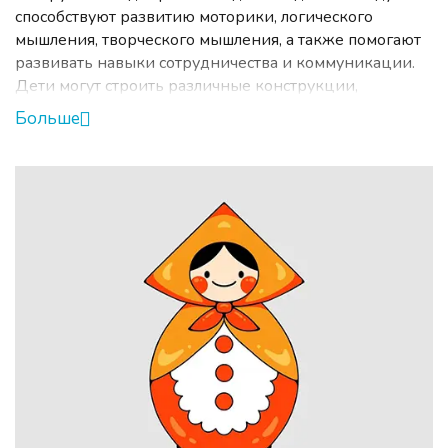
способствуют развитию моторики, логического
мышления, творческого мышления, а также помогают
развивать навыки сотрудничества и коммуникации.
Дети могут строить различные конструкции,
экспериментировать с формами и цветами, а также
Больше
учиться решать проблемы и задачи. Конструкторы
строительные позволяют детям проявить свою
фантазию и творческий потенциал, а также учат их
понимать принципы стабильности и прочности
конструкций. Работа с конструкторами также
способствует развитию внимания и усидчивости.
Поэтому включение конструкторов строительных в
образовательный процесс детского сада является
важным и полезным элементом, который способствует
всестороннему развитию детей.