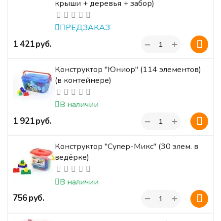
крыши + деревья + забор)
ПРЕДЗАКАЗ
+
‍1 421‍
руб.
−
Конструктор "Юниор" (114 элементов)
(в контейнере)
В наличии
+
‍1 921‍
руб.
−
Конструктор "Супер-Микс" (30 элем. в
ведёрке)
В наличии
+
‍756‍
руб.
−