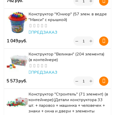
+
‍762‍
руб.
−
Конструктор "Юниор" (57 элем. в ведре
"Макси" с крышкой)
ПРЕДЗАКАЗ
+
‍1 049‍
руб.
−
Конструктор "Великан" (204 элемента)
(в контейнере)
ПРЕДЗАКАЗ
+
‍5 573‍
руб.
−
Конструктор "Строитель" (71 элемент) (в
контейнере)(Детали конструктора 33
шт. + паровоз + машинка + человечек +
знаки + окна и двери + элементы