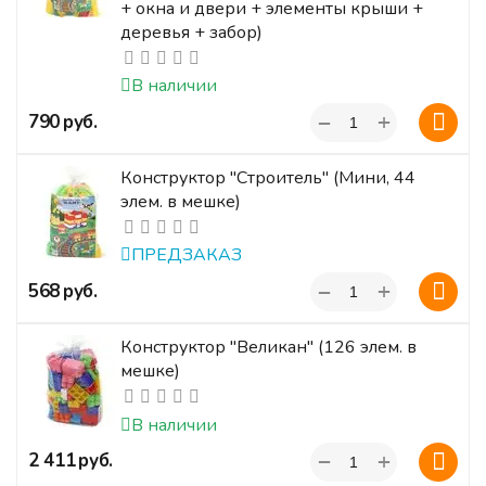
+ окна и двери + элементы крыши +
деревья + забор)
В наличии
+
‍790‍
руб.
−
Конструктор "Строитель" (Мини, 44
элем. в мешке)
ПРЕДЗАКАЗ
+
‍568‍
руб.
−
Конструктор "Великан" (126 элем. в
мешке)
В наличии
+
‍2 411‍
руб.
−