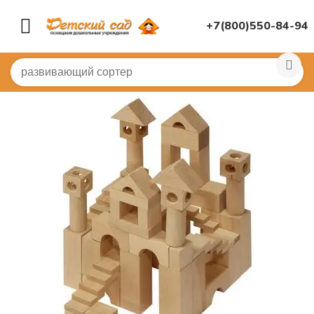
+7(800)550-84-94
Главная
/
ИГРУШКИ ДЛЯ ДЕТСКОГО САДА
/
Конструк