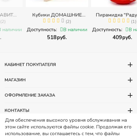
Кубики ДОМАШНИЕ
Пирамидка "Радуга" (8
И
ЖИВОТНЫЕ (Томик)
(2)
деталей) (Пирамидка
(1)
 с
(Набор кубиков
среднего размера)
ии
Доступность:
В наличии
Доступность:
В наличии
разрезных (складных))
‍518‍
руб.
‍409‍
руб.
ми
КАБИНЕТ ПОКУПАТЕЛЯ
МАГАЗИН
ОФОРМЛЕНИЕ ЗАКАЗА
КОНТАКТЫ
Для обеспечения высокого уровня обслуживания на
ООО «Детский сад», ОГРН 1157746480088
этом сайте используются файлы cookie. Продолжая его
ИНН 7728252648 КПП 772601001 Юридический адрес – Москва,
использование, вы соглашаетесь с тем, что файлы