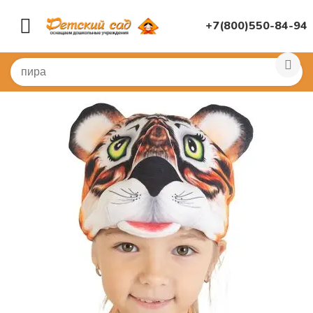
+7(800)550-84-94
Главная
/
КОСТЮМЫ
/
Шапочки и маски
/
Шапочки жив