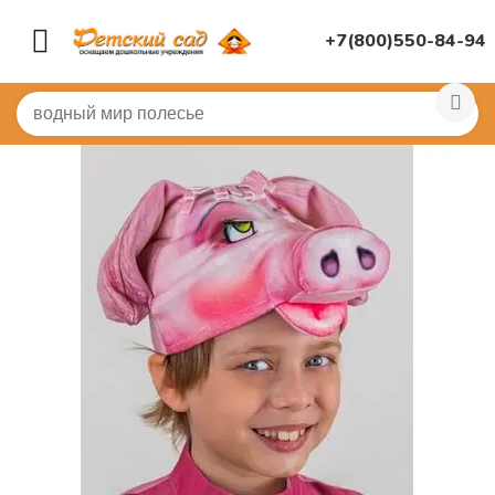
+7(800)550-84-94
Главная
/
КОСТЮМЫ
/
Шапочки и маски
/
Шапочки жив