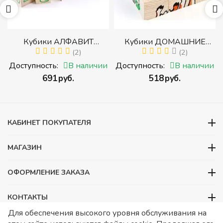
убики АЛФАВИТ
Кубики ДОМАШНИЕ
Пирам
ССКИЙ С ЦИФРАМИ
(2)
ЖИВОТНЫЕ (Томик)
(2)
дета
ик) (Набор кубиков с
(Набор кубиков
сре
упность:
В наличии
Доступность:
В наличии
Доступн
уквами, цифрами,
разрезных (складных))
‍691‍
руб.
‍518‍
руб.
матическими знаками
действий)
КАБИНЕТ ПОКУПАТЕЛЯ
МАГАЗИН
ОФОРМЛЕНИЕ ЗАКАЗА
КОНТАКТЫ
Для обеспечения высокого уровня обслуживания на
ООО «Детский сад», ОГРН 1157746480088