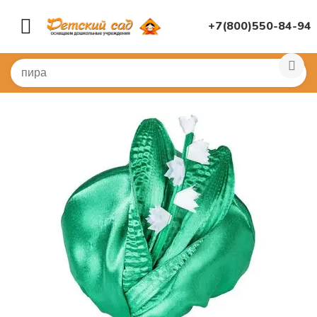
+7(800)550-84-94
Главная
/
КОСТЮМЫ
/
Шапочки и маски
/
Шапочки жив