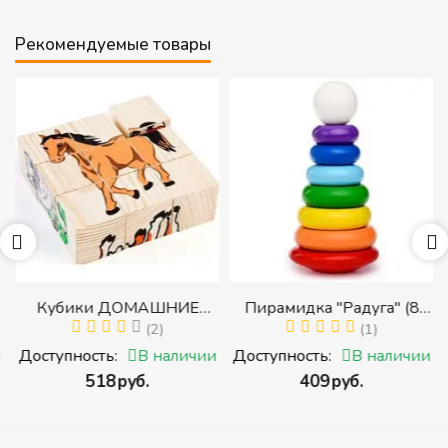
Рекомендуемые товары
Кубики ДОМАШНИЕ
Пирамидка "Радуга" (8
ЖИВОТНЫЕ (Томик)
(2)
деталей) (Пирамидка
(1)
(Набор кубиков
среднего размера)
и
Доступность:
В наличии
Доступность:
В наличии
разрезных (складных))
‍518‍
руб.
‍409‍
руб.
и