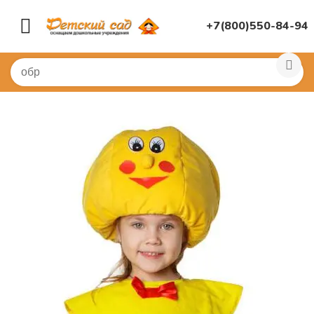
+7(800)550-84-94
Главная
/
КОСТЮМЫ
/
Шапочки и маски
/
Шапочки жив