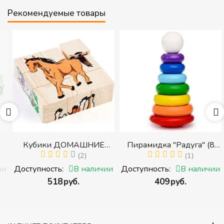
Рекомендуемые товары
Кубики ДОМАШНИЕ
Пирамидка "Радуга" (8
ЖИВОТНЫЕ (Томик)
(2)
деталей) (Пирамидка
(1)
(Набор кубиков
среднего размера)
и
Доступность:
В наличии
Доступность:
В наличии
разрезных (складных))
‍518‍
руб.
‍409‍
руб.
и