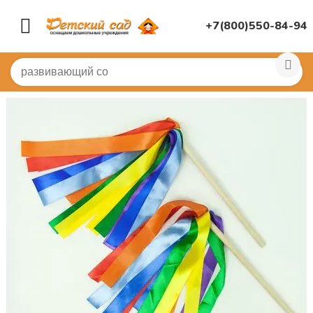
+7(800)550-84-94
Главная
/
КОСТЮМЫ
/
Для танцев
/
Султанчик "Радуга"