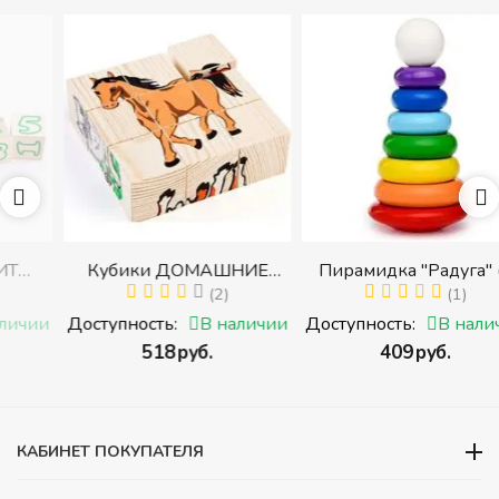
Кубики ДОМАШНИЕ
Пирамидка "Радуга" (8
ЖИВОТНЫЕ (Томик)
(2)
деталей) (Пирамидка
(1)
с
(Набор кубиков
среднего размера)
и
Доступность:
В наличии
Доступность:
В наличии
разрезных (складных))
‍518‍
руб.
‍409‍
руб.
ми
КАБИНЕТ ПОКУПАТЕЛЯ