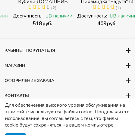
Кубики ДОМАШНИЕ
Пирамидка "Радуга" (8
ЖИВОТНЫЕ (Томик)
(2)
деталей) (Пирамидка
(1)
с
(Набор кубиков
среднего размера)
и
Доступность:
В наличии
Доступность:
В наличии
разрезных (складных))
‍518‍
руб.
‍409‍
руб.
и
КАБИНЕТ ПОКУПАТЕЛЯ
МАГАЗИН
ОФОРМЛЕНИЕ ЗАКАЗА
КОНТАКТЫ
Для обеспечения высокого уровня обслуживания на
ООО «Детский сад», ОГРН 1157746480088
этом сайте используются файлы cookie. Продолжая его
ИНН 7728252648 КПП 772601001 Юридический адрес – Москва,
использование, вы соглашаетесь с тем, что файлы
ул. Подольских курсантов, д 3. стр 2. Помещение 1/3. Информация
cookie будут сохраняться на вашем компьютере.
о товарах носит справочный характер и не является публичной
офертой, определяемой Статьей 437 ГК РФ.
Публичная