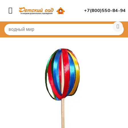
+7(800)550-84-94
Главная
/
КОСТЮМЫ
/
Для танцев
/
Султанчик на пало