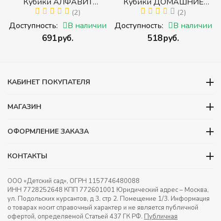
р
Кубики АЛФАВИТ
Кубики ДОМАШНИЕ
й
РУССКИЙ С ЦИФРАМИ
(2)
ЖИВОТНЫЕ (Томик)
(2)
(Томик) (Набор кубиков с
(Набор кубиков
и
Доступность:
В наличии
Доступность:
В наличии
буквами, цифрами,
разрезных (складных))
‍691‍
руб.
‍518‍
руб.
математическими знаками
действий)
КАБИНЕТ ПОКУПАТЕЛЯ
МАГАЗИН
ОФОРМЛЕНИЕ ЗАКАЗА
КОНТАКТЫ
ООО «Детский сад», ОГРН 1157746480088
ИНН 7728252648 КПП 772601001 Юридический адрес – Москва,
ул. Подольских курсантов, д 3. стр 2. Помещение 1/3. Информация
о товарах носит справочный характер и не является публичной
офертой, определяемой Статьей 437 ГК РФ.
Публичная