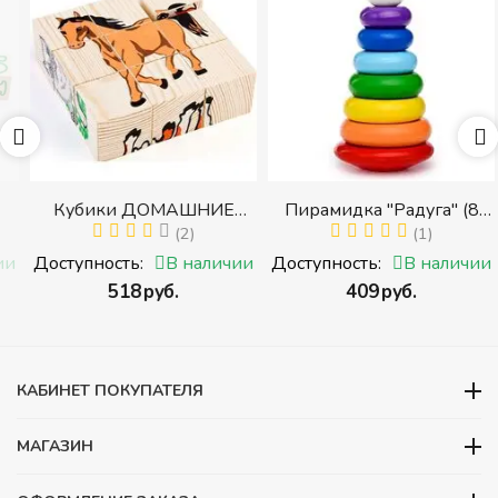
Кубики ДОМАШНИЕ
Пирамидка "Радуга" (8
ЖИВОТНЫЕ (Томик)
(2)
деталей) (Пирамидка
(1)
(Набор кубиков
среднего размера)
и
Доступность:
В наличии
Доступность:
В наличии
разрезных (складных))
‍518‍
руб.
‍409‍
руб.
и
КАБИНЕТ ПОКУПАТЕЛЯ
МАГАЗИН