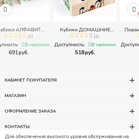
ИТ
Кубики ДОМАШНИЕ
Пирамидка "Радуга" 
АМИ
ЖИВОТНЫЕ (Томик)
(2)
деталей) (Пирамидк
(1)
ков с
(Набор кубиков
среднего размера)
личии
Доступность:
В наличии
Доступность:
В нали
и,
разрезных (складных))
‍518‍
руб.
‍409‍
руб.
аками
КАБИНЕТ ПОКУПАТЕЛЯ
МАГАЗИН
ОФОРМЛЕНИЕ ЗАКАЗА
КОНТАКТЫ
Для обеспечения высокого уровня обслуживания на