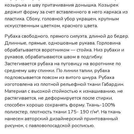
козырька и шву притачивания донышка. Козырек
держит форму за счет вставленного в него каркаса из
пластика. Сбоку, головной убор украшен, крупным
искусственным цветком, красного цвета.
Рубаха свободного, прямого силуэта, длиной до бедер.
Длинные, прямые, одношовные рукава. Горловина
обрабатывается воротником — стойка. Низ рубахи и
рукавов, обрабатываются швом в подгибку.
Застегивается рубаха на пуговицу на воротнике по
среднему шву спинки. По линии талии, рубаха
подпоясывается поясом из витого шнура. Рубаха
изготовлена из плотной рельефной ткани Габардин.
Материал с высокой стойкостью к изнашиванию, не
растягивается, не деформируется после стирки,
способен хорошо сохранять форму. Ткань-100%
полиэстер, плотность ткани 175- 190 г/м². На ткань
нанесен авторский дизайнерский принтованный
рисунок, с павловопосадской росписью.