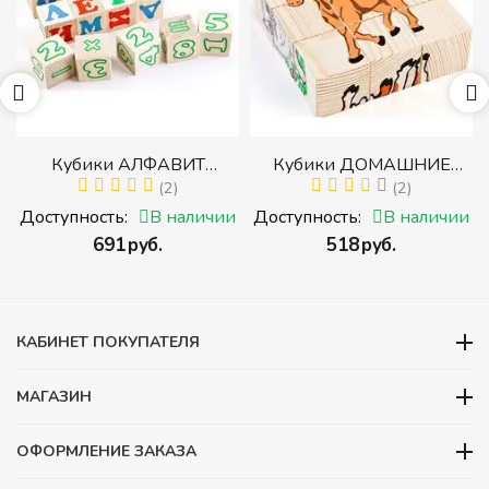
р
Кубики АЛФАВИТ
Кубики ДОМАШНИЕ
й
РУССКИЙ С ЦИФРАМИ
(2)
ЖИВОТНЫЕ (Томик)
(2)
(Томик) (Набор кубиков с
(Набор кубиков
и
Доступность:
В наличии
Доступность:
В наличии
буквами, цифрами,
разрезных (складных))
‍691‍
руб.
‍518‍
руб.
математическими знаками
действий)
КАБИНЕТ ПОКУПАТЕЛЯ
МАГАЗИН
ОФОРМЛЕНИЕ ЗАКАЗА