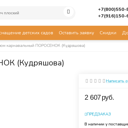
+7(800)550-
+7(916)150-
снащение детских садов
Оставить заявку
Скидки
До
тюм карнавальный ПОРОСЕНОК (Кудряшова)
НОК (Кудряшова)
Написать 
‍2 607‍
руб.
ПРЕДЗАКАЗ
В наличии у поставщи