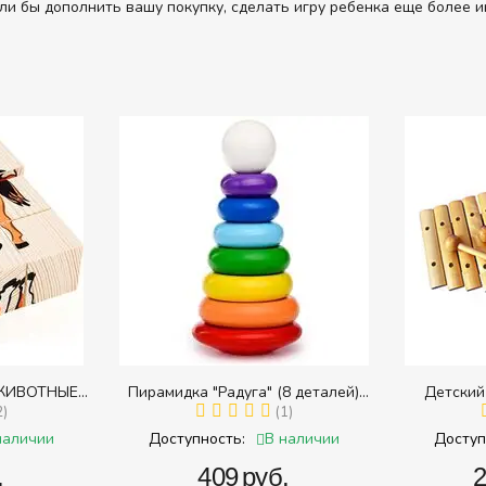
ли бы дополнить вашу покупку, сделать игру ребенка еще более и
ЖИВОТНЫЕ
Пирамидка "Радуга" (8 деталей)
Детский
в разрезных
2)
(Пирамидка среднего размера)
(1)
наличии
В наличии
Доступность:
Доступ
.
‍409‍
руб.
‍