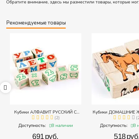
Обратите внимание, здесь мы разместили товары, которые мог
Рекомендуемые товары
65
Кубики АЛФАВИТ РУССКИЙ С
Кубики ДОМАШНИЕ 
ЦИФРАМИ (Томик) (Набор кубиков с
(2)
(Томик) (Набор кубико
(
буквами, цифрами, математическими
(складных))
В наличии
В 
Доступность:
Доступность:
знаками действий)
‍691‍
руб.
‍518‍
руб