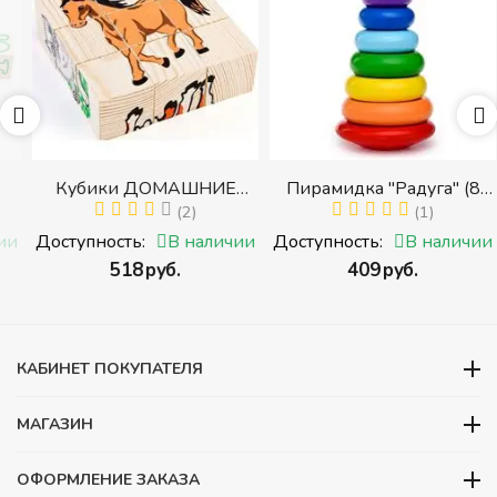
Кубики ДОМАШНИЕ
Пирамидка "Радуга" (8
ЖИВОТНЫЕ (Томик)
(2)
деталей) (Пирамидка
(1)
(Набор кубиков
среднего размера)
и
Доступность:
В наличии
Доступность:
В наличии
разрезных (складных))
‍518‍
руб.
‍409‍
руб.
и
КАБИНЕТ ПОКУПАТЕЛЯ
МАГАЗИН
ОФОРМЛЕНИЕ ЗАКАЗА