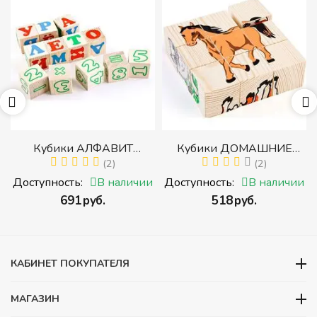
р
Кубики АЛФАВИТ
Кубики ДОМАШНИЕ
й
РУССКИЙ С ЦИФРАМИ
(2)
ЖИВОТНЫЕ (Томик)
(2)
(Томик) (Набор кубиков с
(Набор кубиков
и
Доступность:
В наличии
Доступность:
В наличии
буквами, цифрами,
разрезных (складных))
‍691‍
руб.
‍518‍
руб.
математическими знаками
действий)
КАБИНЕТ ПОКУПАТЕЛЯ
МАГАЗИН