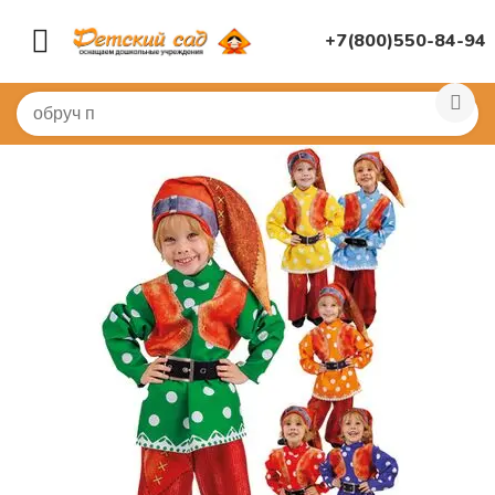
+7(800)550-84-94
Главная
/
КОСТЮМЫ
/
Детские карнавальные костюмы