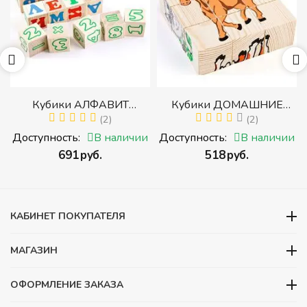
р
Кубики АЛФАВИТ
Кубики ДОМАШНИЕ
й
РУССКИЙ С ЦИФРАМИ
(2)
ЖИВОТНЫЕ (Томик)
(2)
(Томик) (Набор кубиков с
(Набор кубиков
и
Доступность:
В наличии
Доступность:
В наличии
буквами, цифрами,
разрезных (складных))
‍691‍
руб.
‍518‍
руб.
математическими знаками
действий)
КАБИНЕТ ПОКУПАТЕЛЯ
МАГАЗИН
ОФОРМЛЕНИЕ ЗАКАЗА