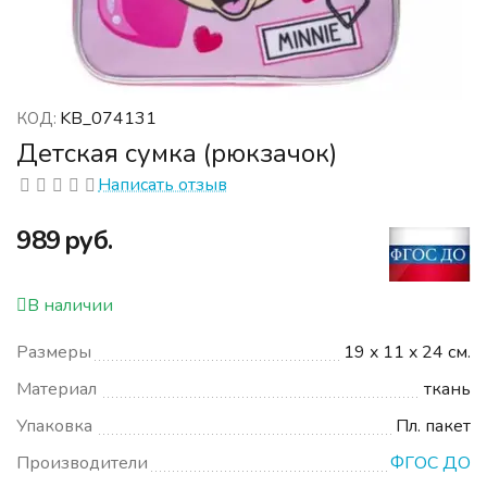
KB_074131
КОД:
Детская сумка (рюкзачок)
Написать отзыв
‍989‍
руб.
В наличии
Размеры
19 x 11 x 24 см.
Материал
ткань
Упаковка
Пл. пакет
Производители
ФГОС ДО