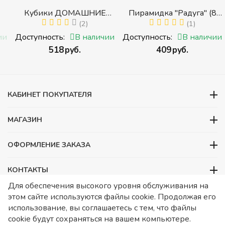
Кубики ДОМАШНИЕ
Пирамидка "Радуга" (8
ЖИВОТНЫЕ (Томик)
(2)
деталей) (Пирамидка
(1)
(Набор кубиков
среднего размера)
и
Доступность:
В наличии
Доступность:
В наличии
разрезных (складных))
‍518‍
руб.
‍409‍
руб.
и
КАБИНЕТ ПОКУПАТЕЛЯ
МАГАЗИН
ОФОРМЛЕНИЕ ЗАКАЗА
КОНТАКТЫ
Для обеспечения высокого уровня обслуживания на
ООО «Детский сад», ОГРН 1157746480088
этом сайте используются файлы cookie. Продолжая его
ИНН 7728252648 КПП 772601001 Юридический адрес – Москва,
использование, вы соглашаетесь с тем, что файлы
ул. Подольских курсантов, д 3. стр 2. Помещение 1/3. Информация
cookie будут сохраняться на вашем компьютере.
о товарах носит справочный характер и не является публичной