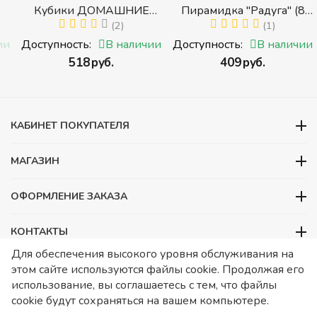
Кубики ДОМАШНИЕ
Пирамидка "Радуга" (8
ЖИВОТНЫЕ (Томик)
(2)
деталей) (Пирамидка
(1)
(Набор кубиков
среднего размера)
и
Доступность:
В наличии
Доступность:
В наличии
разрезных (складных))
‍518‍
руб.
‍409‍
руб.
и
КАБИНЕТ ПОКУПАТЕЛЯ
МАГАЗИН
ОФОРМЛЕНИЕ ЗАКАЗА
КОНТАКТЫ
Для обеспечения высокого уровня обслуживания на
ООО «Детский сад», ОГРН 1157746480088
этом сайте используются файлы cookie. Продолжая его
ИНН 7728252648 КПП 772601001 Юридический адрес – Москва,
использование, вы соглашаетесь с тем, что файлы
ул. Подольских курсантов, д 3. стр 2. Помещение 1/3. Информация
cookie будут сохраняться на вашем компьютере.
о товарах носит справочный характер и не является публичной