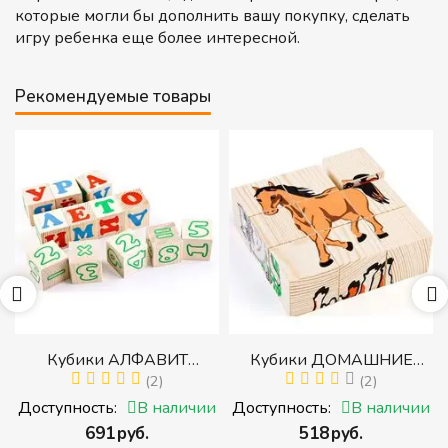
которые могли бы дополнить вашу покупку, сделать
игру ребенка еще более интересной.
Рекомендуемые товары
ики АЛФАВИТ
Кубики ДОМАШНИЕ
Пирамидк
КИЙ С ЦИФРАМИ
(2)
ЖИВОТНЫЕ (Томик)
(2)
деталей
 (Набор кубиков с
(Набор кубиков
средне
ость:
В наличии
Доступность:
В наличии
Доступнос
вами, цифрами,
разрезных (складных))
‍691‍
руб.
‍518‍
руб.
‍4