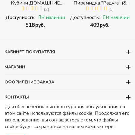
Кубики ДОМАШНИЕ
Пирамидка "Радуга" (8
ЖИВОТНЫЕ (Томик)
(2)
деталей) (Пирамидка
(1)
(Набор кубиков
среднего размера)
и
Доступность:
В наличии
Доступность:
В наличии
разрезных (складных))
‍518‍
руб.
‍409‍
руб.
и
КАБИНЕТ ПОКУПАТЕЛЯ
МАГАЗИН
ОФОРМЛЕНИЕ ЗАКАЗА
КОНТАКТЫ
Для обеспечения высокого уровня обслуживания на
ООО «Детский сад», ОГРН 1157746480088
этом сайте используются файлы cookie. Продолжая его
ИНН 7728252648 КПП 772601001 Юридический адрес – Москва,
использование, вы соглашаетесь с тем, что файлы
ул. Подольских курсантов, д 3. стр 2. Помещение 1/3. Информация
cookie будут сохраняться на вашем компьютере.
о товарах носит справочный характер и не является публичной
офертой, определяемой Статьей 437 ГК РФ.
Публичная