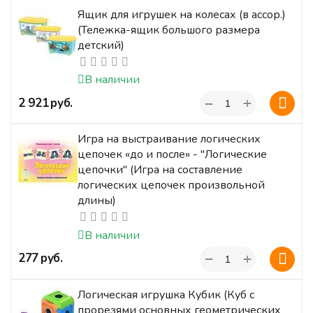
Ящик для игрушек на колесах (в ассор.)
(Тележка-ящик большого размера
детский)
В наличии
+
‍2 921‍
руб.
−
Игра на выстраивание логических
цепочек «до и после» - "Логические
цепочки" (Игра на составление
логических цепочек произвольной
длины)
В наличии
+
‍277‍
руб.
−
Логическая игрушка Кубик (Куб с
прорезями основных геометрических