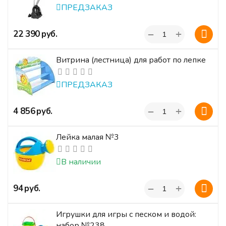
ПРЕДЗАКАЗ
+
‍22 390‍
руб.
−
Витрина (лестница) для работ по лепке
ПРЕДЗАКАЗ
+
‍4 856‍
руб.
−
Лейка малая №3
В наличии
+
‍94‍
руб.
−
Игрушки для игры с песком и водой:
набор №238