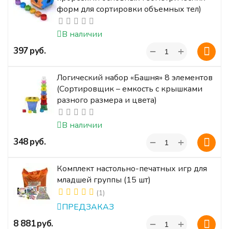
форм для сортировки объемных тел)
В наличии
+
‍397‍
руб.
−
Логический набор «Башня» 8 элементов
(Сортировщик – емкость с крышками
разного размера и цвета)
В наличии
+
‍348‍
руб.
−
Комплект настольно-печатных игр для
младшей группы (15 шт)
(1)
ПРЕДЗАКАЗ
+
‍8 881‍
руб.
−