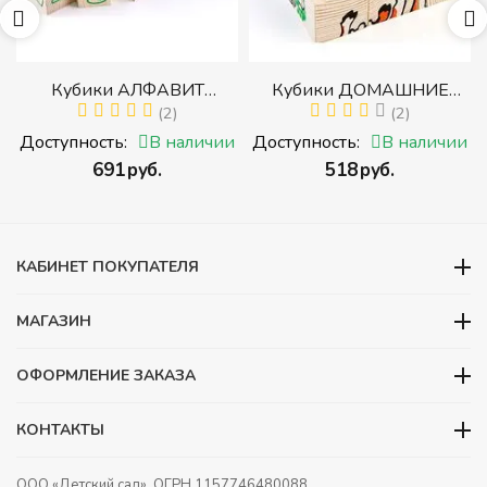
р
Кубики АЛФАВИТ
Кубики ДОМАШНИЕ
й
РУССКИЙ С ЦИФРАМИ
(2)
ЖИВОТНЫЕ (Томик)
(2)
(Томик) (Набор кубиков с
(Набор кубиков
и
Доступность:
В наличии
Доступность:
В наличии
буквами, цифрами,
разрезных (складных))
‍691‍
руб.
‍518‍
руб.
математическими знаками
действий)
КАБИНЕТ ПОКУПАТЕЛЯ
МАГАЗИН
ОФОРМЛЕНИЕ ЗАКАЗА
КОНТАКТЫ
ООО «Детский сад», ОГРН 1157746480088