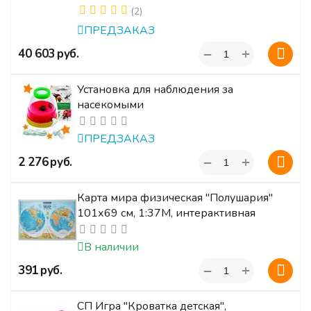
(2)
ПРЕДЗАКАЗ
+
‍40 603‍
руб.
−
Установка для наблюдения за
насекомыми
ПРЕДЗАКАЗ
+
‍2 276‍
руб.
−
Карта мира физическая "Полушария"
101х69 см, 1:37М, интерактивная
В наличии
+
‍391‍
руб.
−
СП Игра "Кроватка детская",