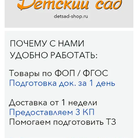
(например, музыкальные инструменты, спортивные
снаряды, конструкторы и т.д.).
2. Безопасность: обеспечьте безопасность детей,
установив необходимые системы противопожарной
безопасности, организовав защиту от опасных
предметов и веществ, создав рабочие места, удобные
для работы педагогов.
3. Ресурсы и материалы: создайте библиотеку с
детской литературой, обеспечьте доступ к
информационным ресурсам и современным
технологиям. Закупите учебно-методические пособия,
игры, игрушки, творческие материалы,
специализированное оборудование и прочие
необходимые ресурсы.
4. Кадры: подберите квалифицированных педагогов,
специалистов по воспитанию и образованию
дошкольников. Обеспечьте их профессиональное
развитие, организуя систему повышения