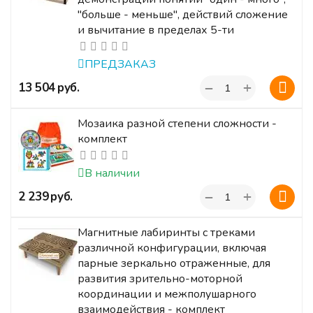
"больше - меньше", действий сложение
и вычитание в пределах 5-ти
ПРЕДЗАКАЗ
+
‍13 504‍
руб.
−
Мозаика разной степени сложности -
комплект
В наличии
+
‍2 239‍
руб.
−
Магнитные лабиринты с треками
различной конфигурации, включая
парные зеркально отраженные, для
развития зрительно-моторной
координации и межполушарного
взаимодействия - комплект