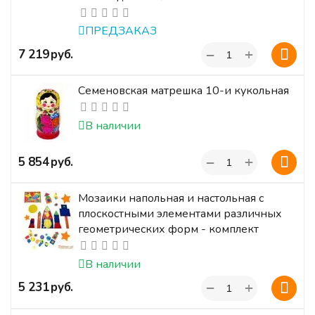
ПРЕДЗАКАЗ
+
‍7 219‍
руб.
−
Семеновская матрешка 10-и кукольная
В наличии
+
‍5 854‍
руб.
−
Мозаики напольная и настольная с
плоскостными элементами различных
геометрических форм - комплект
В наличии
+
‍5 231‍
руб.
−