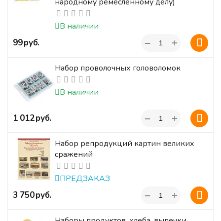
народному ремесленному делу)
В наличии
+
‍99‍
руб.
−
Набор проволочных головоломок
В наличии
+
‍1 012‍
руб.
−
Набор репродукций картин великих
сражений
ПРЕДЗАКАЗ
+
‍3 750‍
руб.
−
Наборы продуктов, хлеба, выпечки,