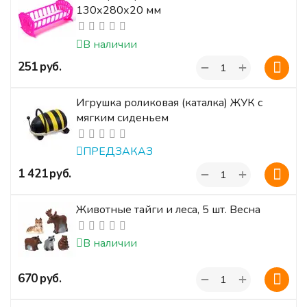
130х280х20 мм
В наличии
+
‍251‍
руб.
−
Игрушка роликовая (каталка) ЖУК с
мягким сиденьем
ПРЕДЗАКАЗ
+
‍1 421‍
руб.
−
Животные тайги и леса, 5 шт. Весна
В наличии
+
‍670‍
руб.
−