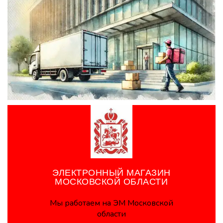
обеспечьте достаточное финансирование для
создания и развития инфраструктуры, закупки
оборудования и материалов, а также для поддержки
профессионального развития педагогических
работников. Учитывая эти рекомендации, вы сможете
эффективно организовать дошкольные
образовательные организации и обеспечить
реализацию образовательных программ дошкольного
образования.
ЭЛЕКТРОННЫЙ МАГАЗИН
МОСКОВСКОЙ ОБЛАСТИ
Мы работаем на ЭМ Московской
области