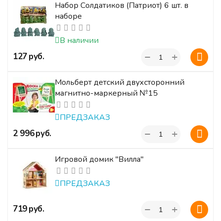
Набор Солдатиков (Патриот) 6 шт. в
наборе
В наличии
+
‍127‍
руб.
−
Мольберт детский двухсторонний
магнитно-маркерный №15
ПРЕДЗАКАЗ
+
‍2 996‍
руб.
−
Игровой домик "Вилла"
ПРЕДЗАКАЗ
+
‍719‍
руб.
−