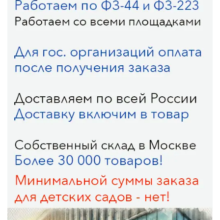
квалификации и различные формы поддержки.
5. Сотрудничество с семьями: создайте условия для
активного участия родителей в образовательном
процессе, проводите родительские собрания,
консультации и мероприятия. Развивайте
партнерские отношения с родительскими комитетами
и общественными организациями.
6. Мониторинг и оценка: разработайте систему
мониторинга и оценки качества образовательной
деятельности, чтобы постоянно совершенствовать
работу дошкольной организации и обеспечивать
достижение образовательных результатов.
7. Инновации и современные подходы: изучайте и
внедряйте современные педагогические технологии,
методики и программы, основанные на научных
исследованиях и передовом опыте. Развивайте
творческий подход к образовательной деятельности и
инновационное мышление. 8. Финансирование: