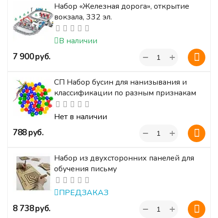
Набор «Железная дорога», открытие
вокзала, 332 эл.
В наличии
+
‍7 900‍
руб.
−
СП Набор бусин для нанизывания и
классификации по разным признакам
Нет в наличии
+
‍788‍
руб.
−
Набор из двухсторонних панелей для
обучения письму
ПРЕДЗАКАЗ
+
‍8 738‍
руб.
−