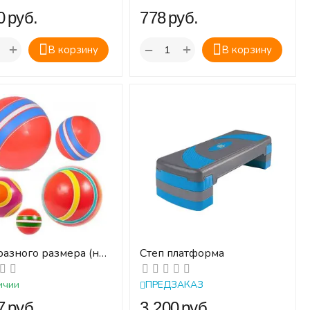
‍
руб.
‍778‍
руб.
+
+
−
В корзину
В корзину
разного размера (не
Степ платформа
 5 размеров) - набор
ичии
ПРЕДЗАКАЗ
‍
руб.
‍3 200‍
руб.