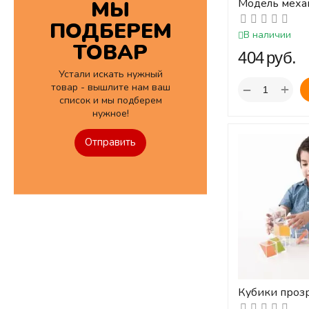
Модель меха
МЫ
часов-2
ПОДБЕРЕМ
В наличии
ТОВАР
‍404‍
руб.
Устали искать нужный
товар - вышлите нам ваш
+
−
список и мы подберем
нужное!
Отправить
Кубики прозр
диагональю, 