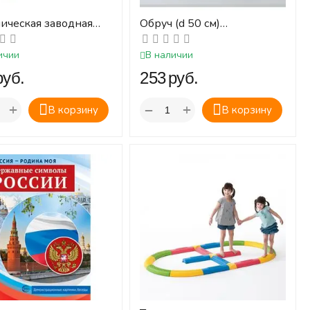
ическая заводная
Обруч (d 50 см)
а в асс.
облегченный (голубой)
ичии
В наличии
руб.
‍253‍
руб.
+
+
−
В корзину
В корзину