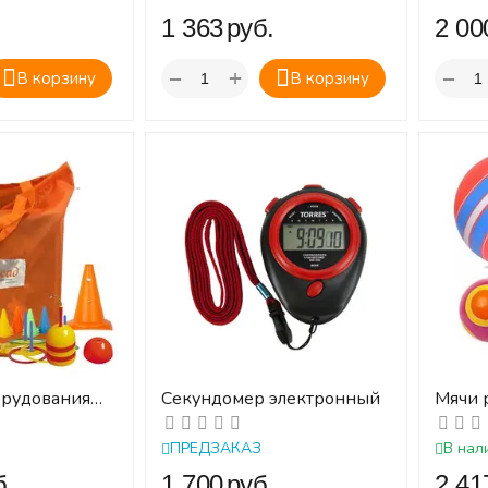
.
‍1 363‍
руб.
‍2 000
+
−
−
В корзину
В корзину
орудования
Секундомер электронный
Мячи 
аний и
менее
ПРЕДЗАКАЗ
В нал
б.
‍1 700‍
руб.
‍2 417