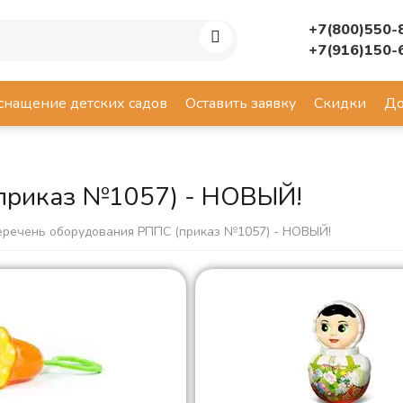
+7(800)550-
+7(916)150-
снащение детских садов
Оставить заявку
Скидки
До
приказ №1057) - НОВЫЙ!
еречень оборудования РППС (приказ №1057) - НОВЫЙ!