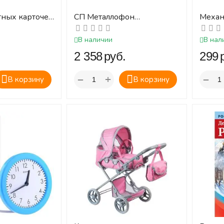
тных карточек
СП Металлофон
Механ
 от 1 до 10"
диатонический
игрушк
В наличии
В нал
.
‍2 358‍
руб.
‍299‍
+
−
−
В корзину
В корзину