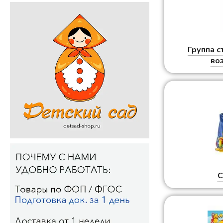
Группа 
воз
С