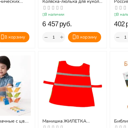
нических
Коляска-люлька для кукол
Россия
(цвет в асс.)
Держа
Росси
В наличии
В нал
демон
‍6 457‍
руб.
‍402‍
картин
+
−
−
В корзину
В корзину
ачные с цв.
Манишка ЖИЛЕТКА
Библи
16 эл. (Наборы
ИГРОВАЯ (красная)
литер