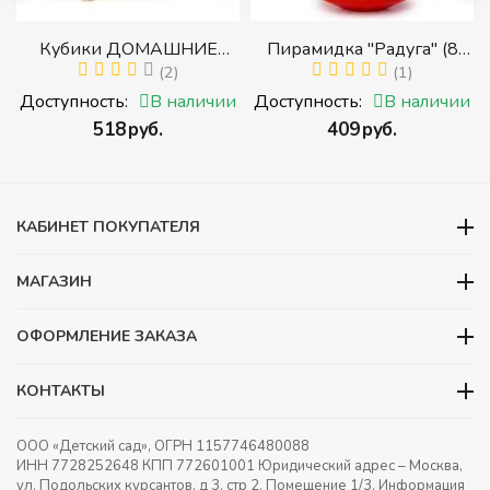
Кубики ДОМАШНИЕ
Пирамидка "Радуга" (8
ЖИВОТНЫЕ (Томик)
(2)
деталей) (Пирамидка
(1)
(Набор кубиков
среднего размера)
и
Доступность:
В наличии
Доступность:
В наличии
разрезных (складных))
‍518‍
руб.
‍409‍
руб.
и
КАБИНЕТ ПОКУПАТЕЛЯ
МАГАЗИН
ОФОРМЛЕНИЕ ЗАКАЗА
КОНТАКТЫ
ООО «Детский сад», ОГРН 1157746480088
ИНН 7728252648 КПП 772601001 Юридический адрес – Москва,
ул. Подольских курсантов, д 3. стр 2. Помещение 1/3. Информация