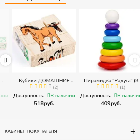
Кубики ДОМАШНИЕ
Пирамидка "Радуга" (8
ЖИВОТНЫЕ (Томик)
(2)
деталей) (Пирамидка
(1)
(Набор кубиков
среднего размера)
и
Доступность:
В наличии
Доступность:
В наличии
разрезных (складных))
‍518‍
руб.
‍409‍
руб.
и
КАБИНЕТ ПОКУПАТЕЛЯ