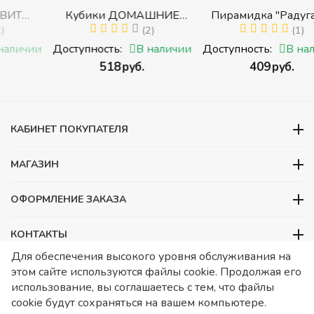
Кубики ДОМАШНИЕ
Пирамидка "Радуга" (8
ЖИВОТНЫЕ (Томик)
(2)
деталей) (Пирамидка
(1)
с
(Набор кубиков
среднего размера)
и
Доступность:
В наличии
Доступность:
В наличии
разрезных (складных))
‍518‍
руб.
‍409‍
руб.
ми
КАБИНЕТ ПОКУПАТЕЛЯ
МАГАЗИН
ОФОРМЛЕНИЕ ЗАКАЗА
КОНТАКТЫ
Для обеспечения высокого уровня обслуживания на
ООО «Детский сад», ОГРН 1157746480088
этом сайте используются файлы cookie. Продолжая его
ИНН 7728252648 КПП 772601001 Юридический адрес – Москва,
использование, вы соглашаетесь с тем, что файлы
ул. Подольских курсантов, д 3. стр 2. Помещение 1/3. Информация
cookie будут сохраняться на вашем компьютере.
о товарах носит справочный характер и не является публичной