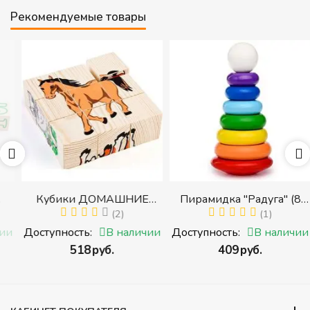
Рекомендуемые товары
Кубики ДОМАШНИЕ
Пирамидка "Радуга" (8
ЖИВОТНЫЕ (Томик)
(2)
деталей) (Пирамидка
(1)
(Набор кубиков
среднего размера)
и
Доступность:
В наличии
Доступность:
В наличии
разрезных (складных))
‍518‍
руб.
‍409‍
руб.
и