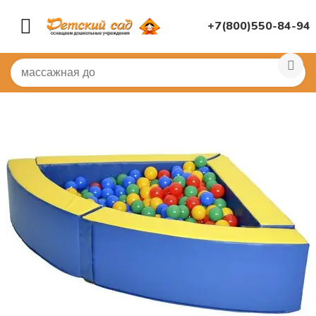
+7(800)550-84-94
Главная
/
МЯГКИЕ МОДУЛИ
/
Сухие бассейны
/
Углово