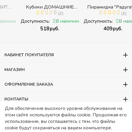
Кубики ДОМАШНИЕ
Пирамидка "Радуга" (8
ЖИВОТНЫЕ (Томик)
(2)
деталей) (Пирамидка
(1)
с
(Набор кубиков
среднего размера)
и
Доступность:
В наличии
Доступность:
В наличии
разрезных (складных))
‍518‍
руб.
‍409‍
руб.
и
КАБИНЕТ ПОКУПАТЕЛЯ
МАГАЗИН
ОФОРМЛЕНИЕ ЗАКАЗА
КОНТАКТЫ
Для обеспечения высокого уровня обслуживания на
ООО «Детский сад», ОГРН 1157746480088
этом сайте используются файлы cookie. Продолжая его
ИНН 7728252648 КПП 772601001 Юридический адрес – Москва,
использование, вы соглашаетесь с тем, что файлы
ул. Подольских курсантов, д 3. стр 2. Помещение 1/3. Информация
cookie будут сохраняться на вашем компьютере.
о товарах носит справочный характер и не является публичной