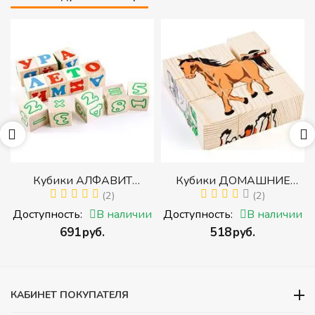
р
Кубики АЛФАВИТ
Кубики ДОМАШНИЕ
й
РУССКИЙ С ЦИФРАМИ
(2)
ЖИВОТНЫЕ (Томик)
(2)
(Томик) (Набор кубиков с
(Набор кубиков
и
Доступность:
В наличии
Доступность:
В наличии
буквами, цифрами,
разрезных (складных))
‍691‍
руб.
‍518‍
руб.
математическими знаками
действий)
КАБИНЕТ ПОКУПАТЕЛЯ