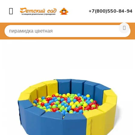
+7(800)550-84-94
Главная
/
МЯГКИЕ МОДУЛИ
/
Сухие бассейны
/
Сухой 