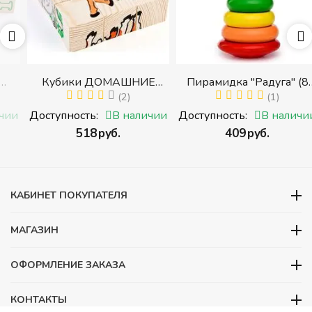
Кубики ДОМАШНИЕ
Пирамидка "Радуга" (8
ЖИВОТНЫЕ (Томик)
(2)
деталей) (Пирамидка
(1)
(Набор кубиков
среднего размера)
и
Доступность:
В наличии
Доступность:
В наличии
разрезных (складных))
‍518‍
руб.
‍409‍
руб.
и
КАБИНЕТ ПОКУПАТЕЛЯ
МАГАЗИН
ОФОРМЛЕНИЕ ЗАКАЗА
КОНТАКТЫ