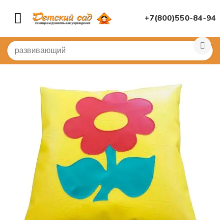
+7(800)550-84-94
Главная
/
МЯГКИЕ МОДУЛИ
/
Контурные игрушки
/
По