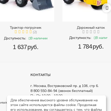
ктор-погрузчик
Дорожный каток
(2)
В наличии
Доступность:
В наличии
ность:
‍1 784‍
руб.
1 637‍
руб.
КОНТАКТЫ
г. Москва, Востряковский пр. д 10б, стр 6.
8 800 550-84-94 (звонок бесплатный)
Пн-Пт 10.00 - 18.00
Для обеспечения высокого уровня обслуживания на
order@detsad-shop.ru
ьных данных
этом сайте используются файлы cookie. Продолжая
Посмотреть на карте
его использование, вы соглашаетесь с тем, что файлы