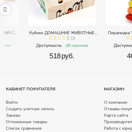
Кубики ДОМАШНИЕ ЖИВОТНЫЕ
Пирамидка "Радуга" (
с
(Томик) (Набор кубиков разрезных
(2)
(Пирамидка среднего
(
и
(складных))
В наличии
В 
Доступность:
Доступность:
‍518‍
руб.
‍409‍
руб
КАБИНЕТ ПОКУПАТЕЛЯ
МАГАЗИН
Войти
О компании
Создать учетную запись
Отзывы покуп
Заказы
Карта сайта
Отложенные товары
Производите
Список сравнения
Работа с юри