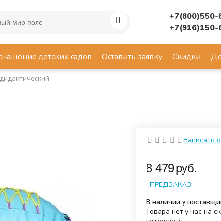
+7(800)550-
+7(916)150-
снащение детских садов
Оставить заявку
Скидки
До
 дидактический
Написать 
‍8 479‍
руб.
ПРЕДЗАКАЗ
В наличии у поставщи
Товара нет у нас на с
подождать.