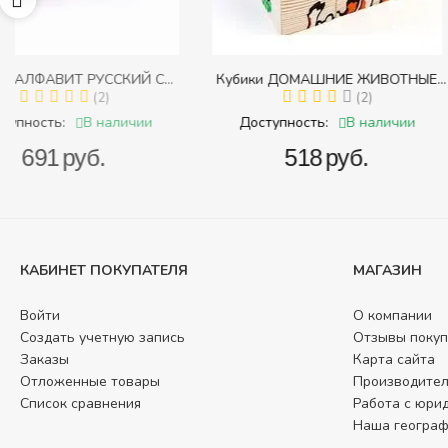
Кубики ДОМАШНИЕ ЖИВОТНЫЕ
Пирамидка "Радуга" 
 с
(Томик) (Набор кубиков разрезных
(2)
(Пирамидка среднег
ми
(складных))
В наличии
В
Доступность:
Доступность:
‍518‍
руб.
‍409‍
руб
КАБИНЕТ ПОКУПАТЕЛЯ
МАГАЗИН
Войти
О компании
Создать учетную запись
Отзывы покуп
Заказы
Карта сайта
Отложенные товары
Производите
Список сравнения
Работа с юри
Наша геогра