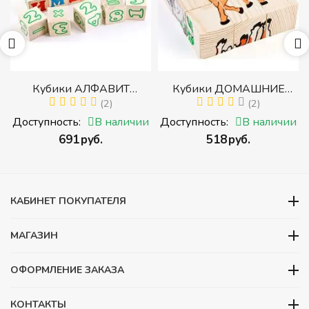
р
Кубики АЛФАВИТ
Кубики ДОМАШНИЕ
й
РУССКИЙ С ЦИФРАМИ
(2)
ЖИВОТНЫЕ (Томик)
(2)
(Томик) (Набор кубиков с
(Набор кубиков
и
Доступность:
В наличии
Доступность:
В наличии
буквами, цифрами,
разрезных (складных))
‍691‍
руб.
‍518‍
руб.
математическими знаками
действий)
КАБИНЕТ ПОКУПАТЕЛЯ
МАГАЗИН
ОФОРМЛЕНИЕ ЗАКАЗА
КОНТАКТЫ